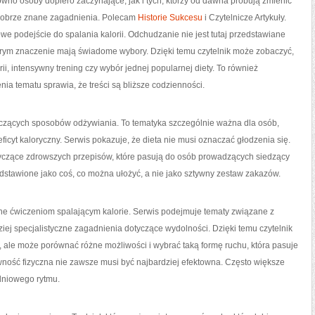
wno osoby dopiero zaczynające, jak i tych, którzy od dawna próbują zmienić
 dobrze znane zagadnienia. Polecam
Historie Sukcesu
i Czytelnicze Artykuły.
we podejście do spalania kalorii. Odchudzanie nie jest tutaj przedstawiane
tórym znaczenie mają świadome wybory. Dzięki temu czytelnik może zobaczyć,
orii, intensywny trening czy wybór jednej popularnej diety. To również
ia tematu sprawia, że treści są bliższe codzienności.
yczących sposobów odżywiania. To tematyka szczególnie ważna dla osób,
eficyt kaloryczny. Serwis pokazuje, że dieta nie musi oznaczać głodzenia się.
tyczące zdrowszych przepisów, które pasują do osób prowadzących siedzący
edstawione jako coś, co można ułożyć, a nie jako sztywny zestaw zakazów.
one ćwiczeniom spalającym kalorie. Serwis podejmuje tematy związane z
iej specjalistyczne zagadnienia dotyczące wydolności. Dzięki temu czytelnik
 ale może porównać różne możliwości i wybrać taką formę ruchu, która pasuje
ywność fizyczna nie zawsze musi być najbardziej efektowna. Często większe
odniowego rytmu.