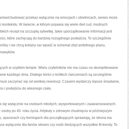
. Zamiast budować przekaz wyłącznie na emocjach i obietnicach, serwis może
kontekstu. W świecie, w którym pojawia się wiele diet cud, modnych
kich recept na szczupłą sylwetkę, takie uporządkowanie informacji jest
eści, które zachęcają do bardziej rozsądnego podejścia. To szczególnie
róby i nie chcą kolejny raz wpaść w schemat zbyt ambitnego planu,
 nawyków.
jących w szybkim tempie. Wielu czytelników nie ma czasu na skomplikowane
wanie każdego dnia. Dlatego treści o krótkich ćwiczeniach są szczególnie
usi zaczynać się od wielkiej rewolucji. Czasem wystarczy lepsze śniadanie,
 i podejściu do własnego ciała.
kupia się wyłącznie na osobach młodych, wysportowanych i zaawansowanych.
osoby po 40. roku życia. Artykuły o zdrowym chudnięciu w późniejszym
, spacerach czy treningach dla początkujących sprawiają, że strona ma
jsce wyłącznie dla fanów siłowni czy osób śledzących wszystkie fit-trendy. To