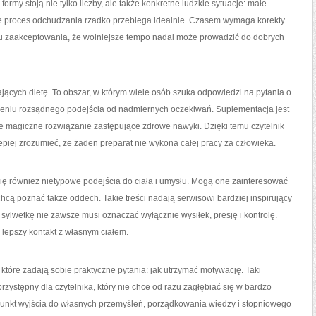
ormy stoją nie tylko liczby, ale także konkretne ludzkie sytuacje: małe
 że proces odchudzania rzadko przebiega idealnie. Czasem wymaga korekty
u zaakceptowania, że wolniejsze tempo nadal może prowadzić do dobrych
jących dietę. To obszar, w którym wiele osób szuka odpowiedzi na pytania o
eniu rozsądnego podejścia od nadmiernych oczekiwań. Suplementacja jest
e magiczne rozwiązanie zastępujące zdrowe nawyki. Dzięki temu czytelnik
piej zrozumieć, że żaden preparat nie wykona całej pracy za człowieka.
ię również nietypowe podejścia do ciała i umysłu. Mogą one zainteresować
 chcą poznać także oddech. Takie treści nadają serwisowi bardziej inspirujący
sylwetkę nie zawsze musi oznaczać wyłącznie wysiłek, presję i kontrolę.
lepszy kontakt z własnym ciałem.
 które zadają sobie praktyczne pytania: jak utrzymać motywację. Taki
rzystępny dla czytelnika, który nie chce od razu zagłębiać się w bardzo
 punkt wyjścia do własnych przemyśleń, porządkowania wiedzy i stopniowego