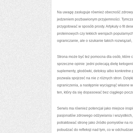
Na uwagę zasługuje również obecność zdrowych 
jedzeniem pozbawionym przyjemności. Tymczas
przygotować w sposób prosty. Artykuły o fit 
proteinowych czy lekkich wersjach popularnych
ograniczanie, ale o szukanie takich rozwiązań,
Strona może być też pomocna dla osób, które c
sprzeczne opinie: jedni polecają dietę ketogenic
suplementy, głodówki, detoksy albo konkretne p
pozwala spojrzeć na nie z różnych stron. Dzięk
ograniczenia, a następnie wyciągnąć własne wni
ten, który da się dopasować bez ciągłego poczu
Serwis ma również potencjał jako miejsce inspi
pasjonatów zdrowego odżywiania i wszystkich, 
potraktować stronę jako źródło pomysłów na roz
pobudzać do refleksji nad tym, co w odchudzani