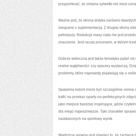
przypominać, że zmiana sylwetki nie musi ozn
Ważne jest, że strona dotyka zarówno twardych,
związane z suplementacją. Z drugiej strony ob
pełniejszy. Redukcja masy ciała nie jest prze
znaczenie. Jest raczej procesem, w którym trze
Dobrze widoczna jest także tematyka pytań od 
realne wątpliwości: czy spacery wystarczą. Dz
problemy, które naprawdę pojawiają się u osób
Spalarnia kalorii może być szczególnie cenna dl
trafić na przekaz oparty na perfekcyjnych zdj
jako miejsce bardziej inspirujące, gdzie czyte
dla niego najważniejsze. Taki charakter sprawia
nastawionych na sportowy wynik.
Wartością serwisu jest również to, że zachęc