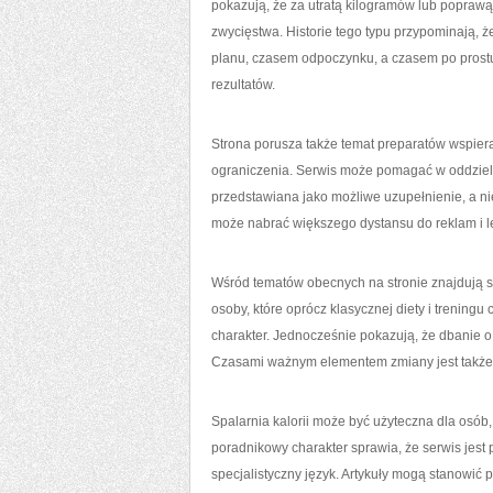
pokazują, że za utratą kilogramów lub poprawą f
zwycięstwa. Historie tego typu przypominają,
planu, czasem odpoczynku, a czasem po prost
rezultatów.
Strona porusza także temat preparatów wspiera
ograniczenia. Serwis może pomagać w oddziel
przedstawiana jako możliwe uzupełnienie, a ni
może nabrać większego dystansu do reklam i le
Wśród tematów obecnych na stronie znajdują s
osoby, które oprócz klasycznej diety i treningu
charakter. Jednocześnie pokazują, że dbanie o 
Czasami ważnym elementem zmiany jest także 
Spalarnia kalorii może być użyteczna dla osób,
poradnikowy charakter sprawia, że serwis jest p
specjalistyczny język. Artykuły mogą stanowić