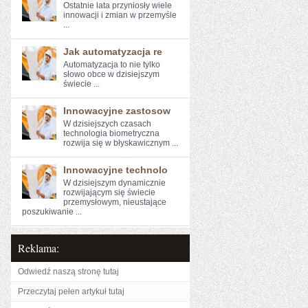
Ostatnie ‍lata przyniosły ⁣wiele⁣
innowacji i zmian w przemyśle
...
Jak automatyzacja re
Automatyzacja ​to ‌nie tylko
słowo obce w⁢ dzisiejszym
świecie ...
Innowacyjne zastosow
W dzisiejszych czasach
technologia‍ biometryczna
rozwija się w błyskawicznym⁤ ...
Innowacyjne technolo
W dzisiejszym dynamicznie
rozwijającym się ⁢świecie
przemysłowym,‌ nieustające
poszukiwanie ...
Reklama:
Odwiedź naszą stronę tutaj
Przeczytaj pełen artykuł tutaj