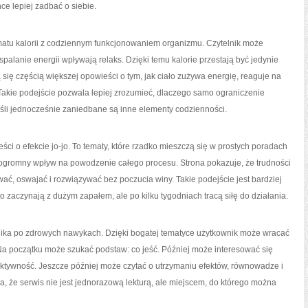
hce lepiej zadbać o siebie.
matu kalorii z codziennym funkcjonowaniem organizmu. Czytelnik może
spalanie energii wpływają relaks. Dzięki temu kalorie przestają być jedynie
się częścią większej opowieści o tym, jak ciało zużywa energię, reaguje na
. Takie podejście pozwala lepiej zrozumieć, dlaczego samo ograniczenie
eśli jednocześnie zaniedbane są inne elementy codzienności.
ści o efekcie jo-jo. To tematy, które rzadko mieszczą się w prostych poradach
ją ogromny wpływ na powodzenie całego procesu. Strona pokazuje, że trudności
ać, oswajać i rozwiązywać bez poczucia winy. Takie podejście jest bardziej
zaczynają z dużym zapałem, ale po kilku tygodniach tracą siłę do działania.
dnika po zdrowych nawykach. Dzięki bogatej tematyce użytkownik może wracać
Na początku może szukać podstaw: co jeść. Później może interesować się
aktywność. Jeszcze później może czytać o utrzymaniu efektów, równowadze i
ia, że serwis nie jest jednorazową lekturą, ale miejscem, do którego można