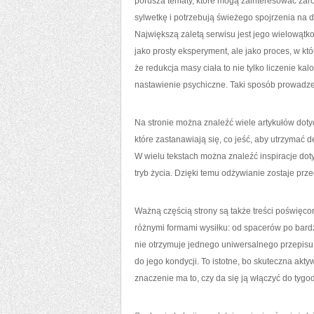
porusza tematy, które mogą zainteresować zaró
sylwetkę i potrzebują świeżego spojrzenia na
Największą zaletą serwisu jest jego wielowątko
jako prosty eksperyment, ale jako proces, w k
że redukcja masy ciała to nie tylko liczenie kal
nastawienie psychiczne. Taki sposób prowadzen
Na stronie można znaleźć wiele artykułów dot
które zastanawiają się, co jeść, aby utrzymać d
W wielu tekstach można znaleźć inspiracje do
tryb życia. Dzięki temu odżywianie zostaje prz
Ważną częścią strony są także treści poświęc
różnymi formami wysiłku: od spacerów po bardz
nie otrzymuje jednego uniwersalnego przepisu,
do jego kondycji. To istotne, bo skuteczna akt
znaczenie ma to, czy da się ją włączyć do tyg