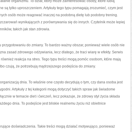
iałanie organizmu. To dział, który może zainteresować osoby, które lubią
ne są tylko uproszczeniem. Artykuły tego typu pomagają zrozumieć, czym jest
nych osób może reagować inaczej na podobną dietę lub podobny trening.
ozczarowań wynikających z porównywania się do innych. Czytelnik może lepiej
ników, takich jak stan zdrowia.
przygotowaniu do zmiany. To bardzo ważny obszar, ponieważ wiele osób nie
 zna zasad zdrowego odżywiania, lecz dlatego, że traci wiarę w efekty. Serwis
le również reakcja na stres. Tego typu treści mogą pomóc osobom, które mają
albo czują, że potrzebują mądrzejszego podejścia do zmiany.
 organizacją dnia. To właśnie one często decydują o tym, czy dana osoba jest
 tygodni. Artykuły z tej kategorii mogą dotyczyć takich spraw jak świadome
ącznie w temacie diet i ćwiczeń, lecz pokazuje, że zdrowy styl życia składa
dego dnia. To podejście jest bliskie realnemu życiu niż obietnice
rujące doświadczenia. Takie treści mogą działać motywująco, ponieważ