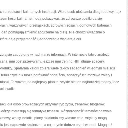
przepisów i kulinarnych inspiracji. Wiele osób utożsamia dietę redukcyjną z
em treści kulinarne mogą pokazywać, że zdrowsze posiłki da się
deserach, warzywnych przekąskach, zdrowych sosach, domowych batonach
 dań pomagają zmienić spojrzenie na dietę. Nie chodzi wyłącznie o
 które dają przyjemność i jednocześnie wspierają cel.
zują się zagubione w nadmiarze informacji. W internecie łatwo znaleźć
zną, inni post przerywany, jeszcze inni trening HIIT, długie spacery,
rodukty. Spalarnia kalorii zbiera wiele takich zagadnień w jednym miejscu i
i temu czytelnik może porównać podejścia, zobaczyć ich możliwe zalety i
oski. To ważne, bo najlepszy plan to zwykle nie ten najbardziej modny, lecz
cia walki.
racji dla osób prowadzących aktywny tryb życia, trenerów, blogerów,
którzy interesują się tematyką fitnessu. Różnorodność tematów pozwala
mowy, wpisy, notatki, plany działania czy własne cele. Artykuły mogą
u jest naprawdę skuteczne, a co jedynie dobrze brzmi w teorii. Mogą też