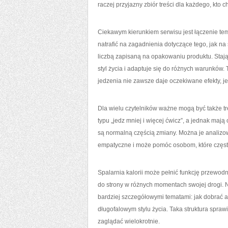
raczej przyjazny zbiór treści dla każdego, kto c
Ciekawym kierunkiem serwisu jest łączenie te
natrafić na zagadnienia dotyczące tego, jak na 
liczbą zapisaną na opakowaniu produktu. Stają 
styl życia i adaptuje się do różnych warunków
jedzenia nie zawsze daje oczekiwane efekty, j
Dla wielu czytelników ważne mogą być także tre
typu „jedz mniej i więcej ćwicz”, a jednak ma
są normalną częścią zmiany. Można je analizow
empatyczne i może pomóc osobom, które często 
Spalarnia kalorii może pełnić funkcję przewo
do strony w różnych momentach swojej drogi. 
bardziej szczegółowymi tematami: jak dobrać 
długofalowym stylu życia. Taka struktura spraw
zaglądać wielokrotnie.