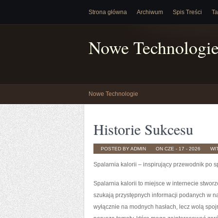
Strona główna
Archiwum
Spis Treści
Ta
Nowe Technologi
Nowe Technologie
Historie Sukcesu
POSTED BY ADMIN
ON CZE - 17 - 2026
WI
Spalarnia kalorii – inspirujący przewodnik po sp
Spalarnia kalorii to miejsce w internecie stwor
szukają przystępnych informacji podanych w nat
wyłącznie na modnych hasłach, lecz wolą spojr