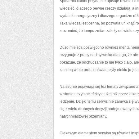
Spalarnia kalorii przydatnie opisuje również dz
wiedzieć, dlaczego pewne rzeczy działają, a in
wydatek energetyczny i dlaczego organizm róż
Taka wiedza jest cenna, bo pozwala uniknąć r
zrozumieć, że tempo zmian zależy od wielu czyn
Dużo miejsca poświęcono również mentalnemu 
rezygnuje z pracy nad sylwetką dlatego, że nie
pokazuje, że odchudzanie to nie tylko ciało, a
za sobą wiele prób, doświadczyły efektu jo-jo 
Na stronie pojawiają się też tematy związane z
w stanie utrzymać efekty dłużej niż przez kilka
jedzenie. Dzięki temu serwis nie zamyka się wył
się z wielu drobnych decyzji podejmowanych każ
natychmiastowej przemiany.
Ciekawym elementem serwisu są również inspi