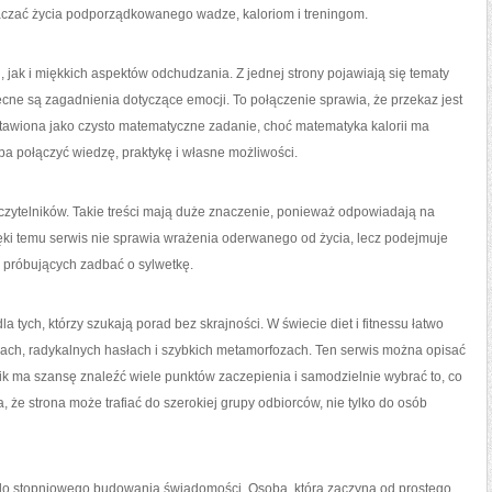
aczać życia podporządkowanego wadze, kaloriom i treningom.
 jak i miękkich aspektów odchudzania. Z jednej strony pojawiają się tematy
ecne są zagadnienia dotyczące emocji. To połączenie sprawia, że przekaz jest
dstawiona jako czysto matematyczne zadanie, choć matematyka kalorii ma
ba połączyć wiedzę, praktykę i własne możliwości.
czytelników. Takie treści mają duże znaczenie, ponieważ odpowiadają na
ięki temu serwis nie sprawia wrażenia oderwanego od życia, lecz podejmuje
 próbujących zadbać o sylwetkę.
a tych, którzy szukają porad bez skrajności. W świecie diet i fitnessu łatwo
ęciach, radykalnych hasłach i szybkich metamorfozach. Ten serwis można opisać
lnik ma szansę znaleźć wiele punktów zaczepienia i samodzielnie wybrać to, co
, że strona może trafiać do szerokiej grupy odbiorców, nie tylko do osób
a do stopniowego budowania świadomości. Osoba, która zaczyna od prostego