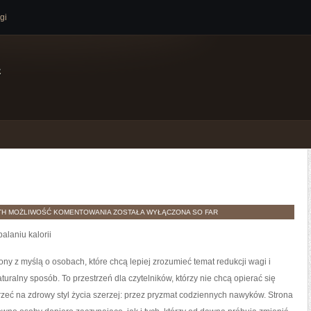
gi
e
HISTORIE
TH
MOŻLIWOŚĆ KOMENTOWANIA
ZOSTAŁA WYŁĄCZONA
SO FAR
SUKCESU
alaniu kalorii
zony z myślą o osobach, które chcą lepiej zrozumieć temat redukcji wagi i
uralny sposób. To przestrzeń dla czytelników, którzy nie chcą opierać się
zeć na zdrowy styl życia szerzej: przez pryzmat codziennych nawyków. Strona