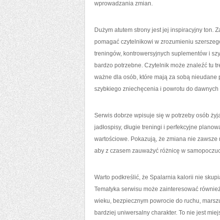
wprowadzania zmian.
Dużym atutem strony jest jej inspiracyjny ton
pomagać czytelnikowi w zrozumieniu szerszego 
treningów, kontrowersyjnych suplementów i szyb
bardzo potrzebne. Czytelnik może znaleźć tu tr
ważne dla osób, które mają za sobą nieudane p
szybkiego zniechęcenia i powrotu do dawnych
Serwis dobrze wpisuje się w potrzeby osób ży
jadłospisy, długie treningi i perfekcyjne plano
wartościowe. Pokazują, że zmiana nie zawsze m
aby z czasem zauważyć różnicę w samopoczuciu
Warto podkreślić, że Spalarnia kalorii nie s
Tematyka serwisu może zainteresować również 
wieku, bezpiecznym powrocie do ruchu, marszu
bardziej uniwersalny charakter. To nie jest mie