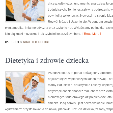
chcesz odświeżyć fundamenty, znajdziesz tu o
trudniejszych. To nie jest sztywny podręcznik, t
pewniej ją wykonywać. Nowości na stronie Mu
Rozwój Mózgu i Uczenie się. W centrum serwis
rytm, agogika, linia melodyczna oraz czytanie nut. Wyjaśniamy po ludzku, czy
istnieją znaki muzyczne i jak szybciej kojarzyć symbole.
[ Read More ]
CATEGORIES:
NOWE TECHNOLOGIE
Dietetyka i zdrowie dziecka
Przedszkole309 to portal poświęcony żłobkom, 
najważniejsze w pierwszych latach rozwoju: n
mamy i tatusiowie, nauczyciele i osoby wspier
dotyczące codzienności z maluchem oraz kszta
niemowlęco-toddlerowego aż po pierwsze lata s
dziecka. Ideą serwisu jest porządkowanie temató
wyzwaniem: przystosowanie do nowej placówki, uczucia dziecka, zasady, wspó