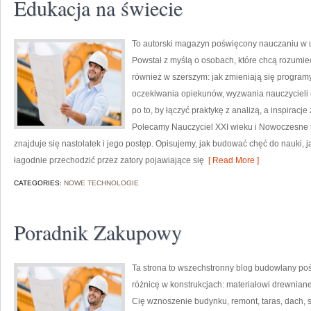
Edukacja na świecie
To autorski magazyn poświęcony nauczaniu w u
Powstał z myślą o osobach, które chcą rozumieć sz
również w szerszym: jak zmieniają się program
oczekiwania opiekunów, wyzwania nauczycieli or
po to, by łączyć praktykę z analizą, a inspiracj
Polecamy Nauczyciel XXI wieku i Nowoczesne 
znajduje się nastolatek i jego postęp. Opisujemy, jak budować chęć do nauki, 
łagodnie przechodzić przez zatory pojawiające się
[ Read More ]
CATEGORIES:
NOWE TECHNOLOGIE
Poradnik Zakupowy
Ta strona to wszechstronny blog budowlany poś
różnicę w konstrukcjach: materiałowi drewnian
Cię wznoszenie budynku, remont, taras, dach, s