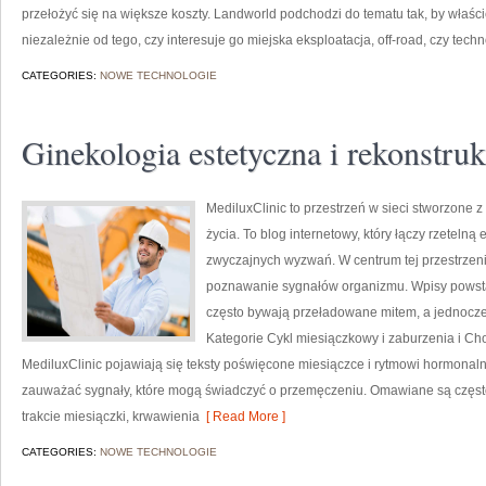
przełożyć się na większe koszty. Landworld podchodzi do tematu tak, by właś
niezależnie od tego, czy interesuje go miejska eksploatacja, off-road, czy tech
CATEGORIES:
NOWE TECHNOLOGIE
Ginekologia estetyczna i rekonstru
MediluxClinic to przestrzeń w sieci stworzone z
życia. To blog internetowy, który łączy rzeteln
zwyczajnych wyzwań. W centrum tej przestrzeni 
poznawanie sygnałów organizmu. Wpisy powstają
często bywają przeładowane mitem, a jednocze
Kategorie Cykl miesiączkowy i zaburzenia i C
MediluxClinic pojawiają się teksty poświęcone miesiączce i rytmowi hormonal
zauważać sygnały, które mogą świadczyć o przemęczeniu. Omawiane są często
trakcie miesiączki, krwawienia
[ Read More ]
CATEGORIES:
NOWE TECHNOLOGIE