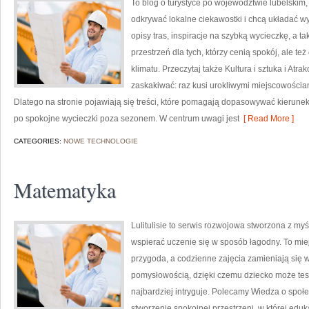
To blog o turystyce po województwie lubelskim,
odkrywać lokalne ciekawostki i chcą układać wy
opisy tras, inspiracje na szybką wycieczkę, a 
przestrzeń dla tych, którzy cenią spokój, ale te
klimatu. Przeczytaj także Kultura i sztuka i Atra
zaskakiwać: raz kusi urokliwymi miejscowościa
Dlatego na stronie pojawiają się treści, które pomagają dopasowywać kierunek 
po spokojne wycieczki poza sezonem. W centrum uwagi jest
[ Read More ]
CATEGORIES:
NOWE TECHNOLOGIE
Matematyka
Lulitulisie to serwis rozwojowa stworzona z myśl
wspierać uczenie się w sposób łagodny. To mie
przygoda, a codzienne zajęcia zamieniają się w
pomysłowością, dzięki czemu dziecko może testo
najbardziej intryguje. Polecamy Wiedza o społe
stworzenie spokojnej przestrzeni, w której edu