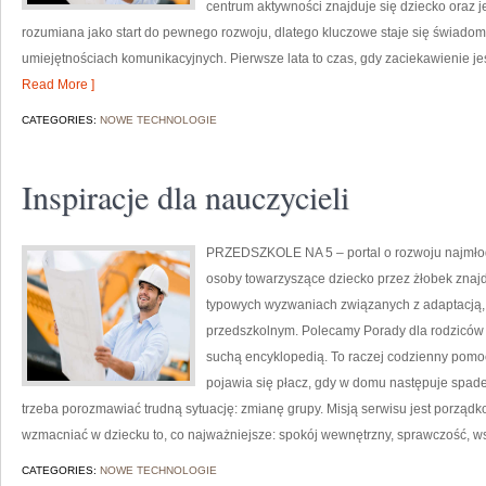
centrum aktywności znajduje się dziecko oraz j
rozumiana jako start do pewnego rozwoju, dlatego kluczowe staje się świadom
umiejętnościach komunikacyjnych. Pierwsze lata to czas, gdy zaciekawienie j
Read More ]
CATEGORIES:
NOWE TECHNOLOGIE
Inspiracje dla nauczycieli
PRZEDSZKOLE NA 5 – portal o rozwoju najmłod
osoby towarzyszące dziecko przez żłobek znajd
typowych wyzwaniach związanych z adaptacją, 
przedszkolnym. Polecamy Porady dla rodziców i I
suchą encyklopedią. To raczej codzienny pomoc
pojawia się płacz, gdy w domu następuje spade
trzeba porozmawiać trudną sytuację: zmianę grupy. Misją serwisu jest porządk
wzmacniać w dziecku to, co najważniejsze: spokój wewnętrzny, sprawczość, w
CATEGORIES:
NOWE TECHNOLOGIE