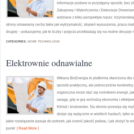
informacje podane w przystępny sposób, bez zb
Zakupowy i Wykończenia i Dekoracje Drewniane
widziane z kilku perspektyw naraz: inżynierskiej
strony omawiamy cechy takie jak wytrzymałość, stopień wysuszenia, praca mate
drugiej – pokazujemy, jak te liczby i pojęcia przekładają się na realne decyzje
CATEGORIES:
NOWE TECHNOLOGIE
Elektrownie odnawialne
Wikana BioEnergia to platforma stworzona dla 
sposób praktyczny, ale jednocześnie konkretny.
organiczna może stać się nośnikiem energii, j
uwagę, gdy w grę wchodzą ekonomia i efektywno
Klimat i środowisko. Na stronie przewija się m
dzieje się wyłącznie w wielkich hasłach, tylko 
jakie rozwiązanie pasuje do potrzeb, jak ocenić jakość paliwa, i jak złożyć to
punkt
[ Read More ]