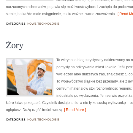
narzuconych schematów, pojawia się możliwość wyboru i zachęta do próbowa
siebie, bo każde małe osiągnięcie jest tu ważne i warte zauważenia.
[ Read Mo
CATEGORIES:
NOWE TECHNOLOGIE
Żory
Ta witryna to blog turystyczny nakierowany na r
pomysły na odkrywanie miast i okolic. Jeśli p
wycieczek albo dłuższych tras, znajdziesz tu op
To województwo śląskie bez przesady, ale z uważ
centrum materiałów stoi różnorodność regionu: 
industrialu po wydarzenia. Ten serwis przybliża
które łatwo przegapić. Czytelnik dostaje tu tło, a nie tylko suchą wyliczankę –
oglądasz. Dużą część treści tworzą
[ Read More ]
CATEGORIES:
NOWE TECHNOLOGIE