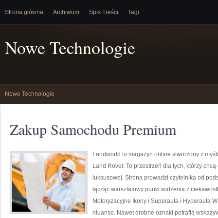
Strona główna
Archiwum
Spis Treści
Tagi
Nowe Technologie
Nowe Technologie
Zakup Samochodu Premium
Landworld to magazyn online stworzony z myśl
Land Rover. To przestrzeń dla tych, którzy chcą
luksusowej. Strona prowadzi czytelnika od pod
łącząc warsztatowy punkt widzenia z ciekawost
Motoryzacyjne Ikony i Superauta i Hyperauta W
niuanse. Nawet drobne oznaki potrafią wskazyw