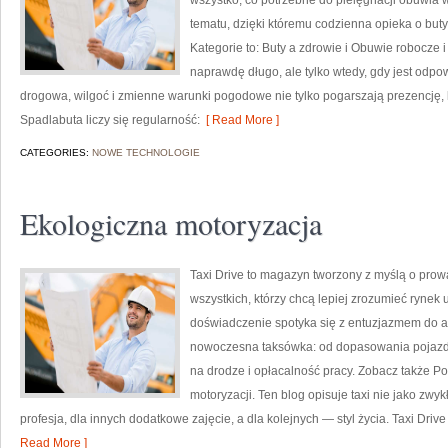
wszystko, co potrzebne do pielęgnacji obuwia w
tematu, dzięki któremu codzienna opieka o buty 
Kategorie to: Buty a zdrowie i Obuwie robocze 
naprawdę długo, ale tylko wtedy, gdy jest odpo
drogowa, wilgoć i zmienne warunki pogodowe nie tylko pogarszają prezencję, l
Spadlabuta liczy się regularność:
[ Read More ]
CATEGORIES:
NOWE TECHNOLOGIE
Ekologiczna motoryzacja
Taxi Drive to magazyn tworzony z myślą o prowa
wszystkich, którzy chcą lepiej zrozumieć rynek 
doświadczenie spotyka się z entuzjazmem do aut
nowoczesna taksówka: od dopasowania pojazdu
na drodze i opłacalność pracy. Zobacz także P
motoryzacji. Ten blog opisuje taxi nie jako zwyk
profesja, dla innych dodatkowe zajęcie, a dla kolejnych — styl życia. Taxi Drive
Read More ]