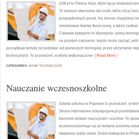
o2fit.pl to Fitness Klub, które łączy doświadczen
To miejsce stworzone dla osób, które chcą ćwic
przypadkowych porad. Na stronie znajdziesz tr
zredukować tkankę tłuszczową, a także zadbać o
Ciekawe kategorie to Wyzwania i plany treningowe
na prostym założeniu: każdy może zacząć, jeśli
porządkuje tematy od podstaw: od pierwszych treningów, przez utrzymanie regu
technicznych. To przestrzeń, w której wytłumaczone
[ Read More ]
CATEGORIES:
NOWE TECHNOLOGIE
Nauczanie wczesnoszkolne
Szkoła szkolna w Popowie to przestrzeń, w któ
Strona internetowa szkolapopow.pl przedstawi
kierunek działań nauczycieli i uczniów. To op
wczesnoszkolnego aż po kolejne poziomy edu
stawiania sobie celów. Dobre kategorie to Proj