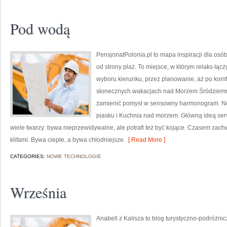
Pod wodą
PensjonatPolonia.pl to mapa inspiracji dla osó
od strony plaż. To miejsce, w którym relaks łą
wyboru kierunku, przez planowanie, aż po komf
słonecznych wakacjach nad Morzem Śródziemnym
zamienić pomysł w sensowny harmonogram. Nowe
piasku i Kuchnia nad morzem. Główną ideą serw
wiele twarzy: bywa nieprzewidywalne, ale potrafi też być kojące. Czasem zac
klifami. Bywa ciepłe, a bywa chłodniejsze.
[ Read More ]
CATEGORIES:
NOWE TECHNOLOGIE
Września
Anabell z Kalisza to blog turystyczno-podróżni