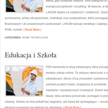
wtedy, gdy komputer zwalnia. Inne kategorie to P
energooszczędność i recykling. W świecie, w kt
LAKOM stawia na czytelność i rzetelność. Zami
porównania, próby obciążeniowe, instrukcje oraz podpowiedzi, które pomagaj
finansowych i do prawdziwych zastosowań. LAKOM opisuje desktopy i laptopy,
RAM, nośniki
[ Read More ]
CATEGORIES:
NOWE TECHNOLOGIE
Edukacja i Szkoła
PSP Kamionka to blog edukacyjny, który porządku
modelu szkoły online. To miejsce stworzone z m
edukatorach, którzy chcą zrozumieć codzienność
zamiast pustych haseł, znajdziesz tu poradniki
nawyków i sprawdzonych rozwiązań. Dobre kate
klasie. Idea serwisu jest prosta: pomagać w prz
zdalnej. Szkoła on-line potrafi być wygodne, ale bywa też wymagające – szczeg
tekstach pojawiają się metody na układanie
[ Read More ]