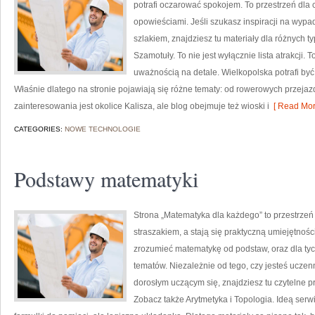
potrafi oczarować spokojem. To przestrzeń dla 
opowieściami. Jeśli szukasz inspiracji na wyp
szlakiem, znajdziesz tu materiały dla różnych t
Szamotuły. To nie jest wyłącznie lista atrakcji.
uważnością na detale. Wielkopolska potrafi być
Właśnie dlatego na stronie pojawiają się różne tematy: od rowerowych przejaz
zainteresowania jest okolice Kalisza, ale blog obejmuje też wioski i
[ Read Mor
CATEGORIES:
NOWE TECHNOLOGIE
Podstawy matematyki
Strona „Matematyka dla każdego” to przestrzeń 
straszakiem, a stają się praktyczną umiejętnośc
zrozumieć matematykę od podstaw, oraz dla tych
tematów. Niezależnie od tego, czy jesteś uczen
dorosłym uczącym się, znajdziesz tu czytelne p
Zobacz także Arytmetyka i Topologia. Ideą serwi