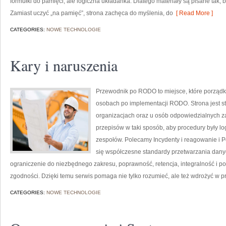
formułki do pamięci, ale logiczna układanka. Dlatego materiały są pisane tak, 
Zamiast uczyć „na pamięć”, strona zachęca do myślenia, do
[ Read More ]
CATEGORIES:
NOWE TECHNOLOGIE
Kary i naruszenia
Przewodnik po RODO to miejsce, które porząd
osobach po implementacji RODO. Strona jest s
organizacjach oraz u osób odpowiedzialnych za c
przepisów w taki sposób, aby procedury były lo
zespołów. Polecamy Incydenty i reagowanie i 
się współczesne standardy przetwarzania dany
ograniczenie do niezbędnego zakresu, poprawność, retencja, integralność i p
zgodności. Dzięki temu serwis pomaga nie tylko rozumieć, ale też wdrożyć w 
CATEGORIES:
NOWE TECHNOLOGIE