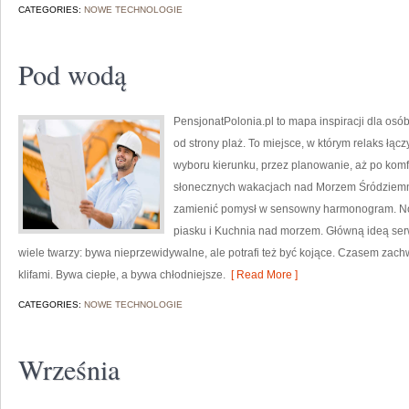
CATEGORIES:
NOWE TECHNOLOGIE
Pod wodą
PensjonatPolonia.pl to mapa inspiracji dla osó
od strony plaż. To miejsce, w którym relaks łą
wyboru kierunku, przez planowanie, aż po komf
słonecznych wakacjach nad Morzem Śródziemnym
zamienić pomysł w sensowny harmonogram. Nowe
piasku i Kuchnia nad morzem. Główną ideą serw
wiele twarzy: bywa nieprzewidywalne, ale potrafi też być kojące. Czasem zac
klifami. Bywa ciepłe, a bywa chłodniejsze.
[ Read More ]
CATEGORIES:
NOWE TECHNOLOGIE
Września