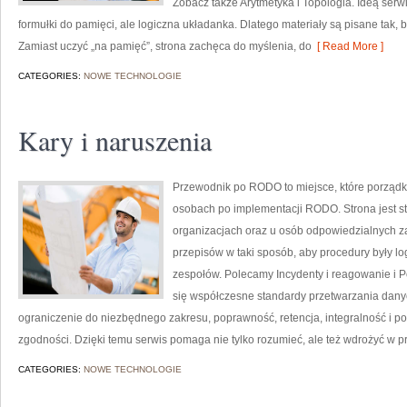
Zobacz także Arytmetyka i Topologia. Ideą serwi
formułki do pamięci, ale logiczna układanka. Dlatego materiały są pisane tak, 
Zamiast uczyć „na pamięć”, strona zachęca do myślenia, do
[ Read More ]
CATEGORIES:
NOWE TECHNOLOGIE
Kary i naruszenia
Przewodnik po RODO to miejsce, które porząd
osobach po implementacji RODO. Strona jest s
organizacjach oraz u osób odpowiedzialnych za c
przepisów w taki sposób, aby procedury były lo
zespołów. Polecamy Incydenty i reagowanie i 
się współczesne standardy przetwarzania dany
ograniczenie do niezbędnego zakresu, poprawność, retencja, integralność i p
zgodności. Dzięki temu serwis pomaga nie tylko rozumieć, ale też wdrożyć w 
CATEGORIES:
NOWE TECHNOLOGIE