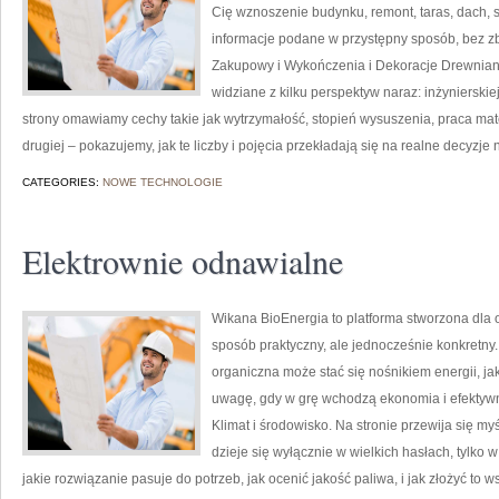
Cię wznoszenie budynku, remont, taras, dach, s
informacje podane w przystępny sposób, bez zb
Zakupowy i Wykończenia i Dekoracje Drewniane
widziane z kilku perspektyw naraz: inżynierskiej
strony omawiamy cechy takie jak wytrzymałość, stopień wysuszenia, praca mate
drugiej – pokazujemy, jak te liczby i pojęcia przekładają się na realne decyzje
CATEGORIES:
NOWE TECHNOLOGIE
Elektrownie odnawialne
Wikana BioEnergia to platforma stworzona dla 
sposób praktyczny, ale jednocześnie konkretny.
organiczna może stać się nośnikiem energii, j
uwagę, gdy w grę wchodzą ekonomia i efektywno
Klimat i środowisko. Na stronie przewija się m
dzieje się wyłącznie w wielkich hasłach, tylko 
jakie rozwiązanie pasuje do potrzeb, jak ocenić jakość paliwa, i jak złożyć to