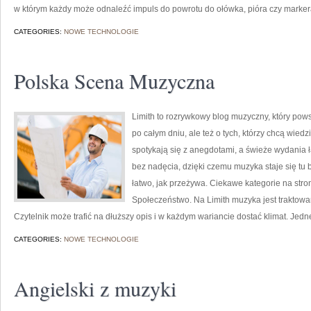
w którym każdy może odnaleźć impuls do powrotu do ołówka, pióra czy marker
CATEGORIES:
NOWE TECHNOLOGIE
Polska Scena Muzyczna
Limith to rozrywkowy blog muzyczny, który pows
po całym dniu, ale też o tych, którzy chcą wied
spotykają się z anegdotami, a świeże wydania 
bez nadęcia, dzięki czemu muzyka staje się tu b
łatwo, jak przeżywa. Ciekawe kategorie na stron
Społeczeństwo. Na Limith muzyka jest traktowana
Czytelnik może trafić na dłuższy opis i w każdym wariancie dostać klimat. Jed
CATEGORIES:
NOWE TECHNOLOGIE
Angielski z muzyki