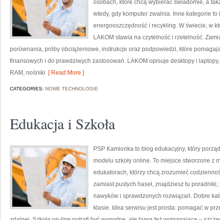
osobach, które chcą wybierać świadomie, a takż
wtedy, gdy komputer zwalnia. Inne kategorie to P
energooszczędność i recykling. W świecie, w kt
LAKOM stawia na czytelność i rzetelność. Zami
porównania, próby obciążeniowe, instrukcje oraz podpowiedzi, które pomagaj
finansowych i do prawdziwych zastosowań. LAKOM opisuje desktopy i laptopy,
RAM, nośniki
[ Read More ]
CATEGORIES:
NOWE TECHNOLOGIE
Edukacja i Szkoła
PSP Kamionka to blog edukacyjny, który porządku
modelu szkoły online. To miejsce stworzone z m
edukatorach, którzy chcą zrozumieć codzienność
zamiast pustych haseł, znajdziesz tu poradniki
nawyków i sprawdzonych rozwiązań. Dobre kate
klasie. Idea serwisu jest prosta: pomagać w prz
zdalnej. Szkoła on-line potrafi być wygodne, ale bywa też wymagające – szczeg