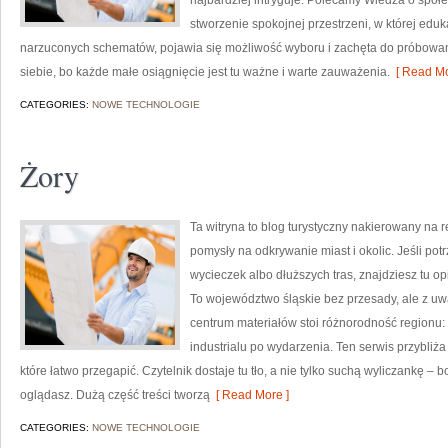
najbardziej intryguje. Polecamy Wiedza o społe
stworzenie spokojnej przestrzeni, w której edu
narzuconych schematów, pojawia się możliwość wyboru i zachęta do próbowa
siebie, bo każde małe osiągnięcie jest tu ważne i warte zauważenia.
[ Read Mo
CATEGORIES:
NOWE TECHNOLOGIE
Żory
Ta witryna to blog turystyczny nakierowany na r
pomysły na odkrywanie miast i okolic. Jeśli p
wycieczek albo dłuższych tras, znajdziesz tu op
To województwo śląskie bez przesady, ale z uważ
centrum materiałów stoi różnorodność regionu: 
industrialu po wydarzenia. Ten serwis przybliża
które łatwo przegapić. Czytelnik dostaje tu tło, a nie tylko suchą wyliczankę –
oglądasz. Dużą część treści tworzą
[ Read More ]
CATEGORIES:
NOWE TECHNOLOGIE