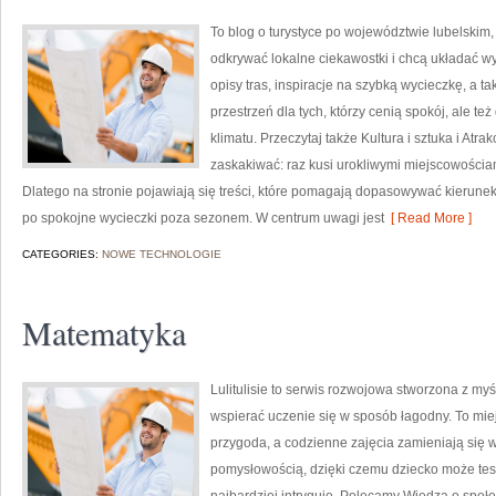
To blog o turystyce po województwie lubelskim,
odkrywać lokalne ciekawostki i chcą układać wy
opisy tras, inspiracje na szybką wycieczkę, a 
przestrzeń dla tych, którzy cenią spokój, ale te
klimatu. Przeczytaj także Kultura i sztuka i Atra
zaskakiwać: raz kusi urokliwymi miejscowościa
Dlatego na stronie pojawiają się treści, które pomagają dopasowywać kierunek 
po spokojne wycieczki poza sezonem. W centrum uwagi jest
[ Read More ]
CATEGORIES:
NOWE TECHNOLOGIE
Matematyka
Lulitulisie to serwis rozwojowa stworzona z myśl
wspierać uczenie się w sposób łagodny. To mie
przygoda, a codzienne zajęcia zamieniają się w
pomysłowością, dzięki czemu dziecko może testo