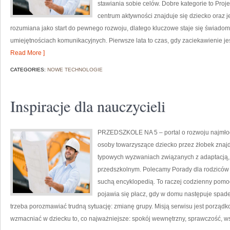
stawiania sobie celów. Dobre kategorie to Proj
centrum aktywności znajduje się dziecko oraz j
rozumiana jako start do pewnego rozwoju, dlatego kluczowe staje się świadom
umiejętnościach komunikacyjnych. Pierwsze lata to czas, gdy zaciekawienie j
Read More ]
CATEGORIES:
NOWE TECHNOLOGIE
Inspiracje dla nauczycieli
PRZEDSZKOLE NA 5 – portal o rozwoju najmłod
osoby towarzyszące dziecko przez żłobek znajd
typowych wyzwaniach związanych z adaptacją, 
przedszkolnym. Polecamy Porady dla rodziców i I
suchą encyklopedią. To raczej codzienny pomoc
pojawia się płacz, gdy w domu następuje spade
trzeba porozmawiać trudną sytuację: zmianę grupy. Misją serwisu jest porządk
wzmacniać w dziecku to, co najważniejsze: spokój wewnętrzny, sprawczość, w