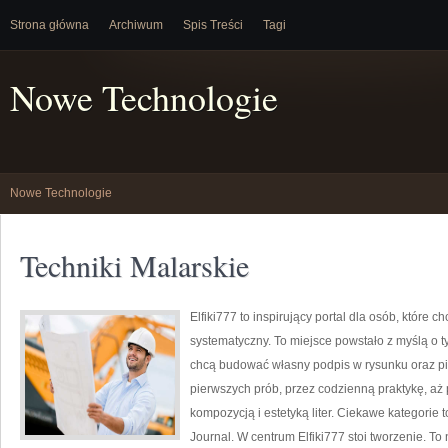
Strona główna
Archiwum
Spis Treści
Tagi
Nowe Technologie
Nowe Technologie
Techniki Malarskie
Elfiki777 to inspirujący portal dla osób, które
systematyczny. To miejsce powstało z myślą o ty
chcą budować własny podpis w rysunku oraz pi
pierwszych prób, przez codzienną praktykę, aż
kompozycją i estetyką liter. Ciekawe kategorie to
Journal. W centrum Elfiki777 stoi tworzenie. To n