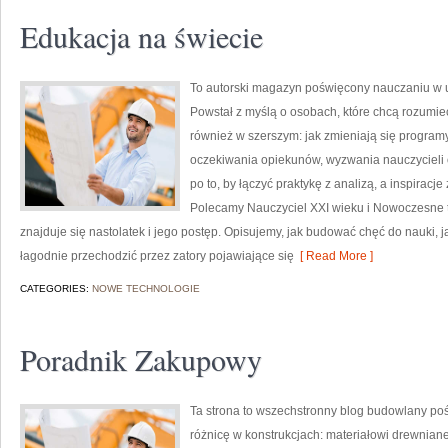
Edukacja na świecie
To autorski magazyn poświęcony nauczaniu w u
Powstał z myślą o osobach, które chcą rozumieć sz
również w szerszym: jak zmieniają się program
oczekiwania opiekunów, wyzwania nauczycieli or
po to, by łączyć praktykę z analizą, a inspiracj
Polecamy Nauczyciel XXI wieku i Nowoczesne 
znajduje się nastolatek i jego postęp. Opisujemy, jak budować chęć do nauki, 
łagodnie przechodzić przez zatory pojawiające się
[ Read More ]
CATEGORIES:
NOWE TECHNOLOGIE
Poradnik Zakupowy
Ta strona to wszechstronny blog budowlany poś
różnicę w konstrukcjach: materiałowi drewnian