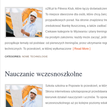
o2fit.pl to Fitness Klub, które łączy doświadczen
To miejsce stworzone dla osób, które chcą ćwic
przypadkowych porad. Na stronie znajdziesz tr
zredukować tkankę tłuszczową, a także zadbać o
Ciekawe kategorie to Wyzwania i plany treningowe
na prostym założeniu: każdy może zacząć, jeśli
porządkuje tematy od podstaw: od pierwszych treningów, przez utrzymanie regu
technicznych. To przestrzeń, w której wytłumaczone
[ Read More ]
CATEGORIES:
NOWE TECHNOLOGIE
Nauczanie wczesnoszkolne
Szkoła szkolna w Popowie to przestrzeń, w któ
Strona internetowa szkolapopow.pl przedstawi
kierunek działań nauczycieli i uczniów. To op
wczesnoszkolnego aż po kolejne poziomy edu