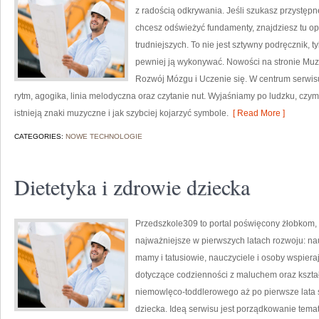
z radością odkrywania. Jeśli szukasz przystę
chcesz odświeżyć fundamenty, znajdziesz tu o
trudniejszych. To nie jest sztywny podręcznik, t
pewniej ją wykonywać. Nowości na stronie Mu
Rozwój Mózgu i Uczenie się. W centrum serwis
rytm, agogika, linia melodyczna oraz czytanie nut. Wyjaśniamy po ludzku, czy
istnieją znaki muzyczne i jak szybciej kojarzyć symbole.
[ Read More ]
CATEGORIES:
NOWE TECHNOLOGIE
Dietetyka i zdrowie dziecka
Przedszkole309 to portal poświęcony żłobkom, 
najważniejsze w pierwszych latach rozwoju: n
mamy i tatusiowie, nauczyciele i osoby wspier
dotyczące codzienności z maluchem oraz kszta
niemowlęco-toddlerowego aż po pierwsze lata s
dziecka. Ideą serwisu jest porządkowanie temató