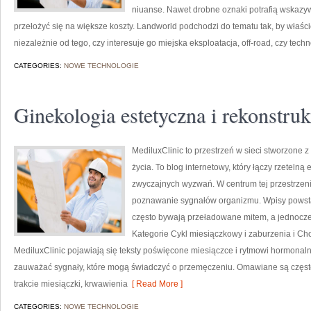
niuanse. Nawet drobne oznaki potrafią wskazyw
przełożyć się na większe koszty. Landworld podchodzi do tematu tak, by właś
niezależnie od tego, czy interesuje go miejska eksploatacja, off-road, czy tech
CATEGORIES:
NOWE TECHNOLOGIE
Ginekologia estetyczna i rekonstru
MediluxClinic to przestrzeń w sieci stworzone z
życia. To blog internetowy, który łączy rzeteln
zwyczajnych wyzwań. W centrum tej przestrzeni 
poznawanie sygnałów organizmu. Wpisy powstają
często bywają przeładowane mitem, a jednocze
Kategorie Cykl miesiączkowy i zaburzenia i C
MediluxClinic pojawiają się teksty poświęcone miesiączce i rytmowi hormonal
zauważać sygnały, które mogą świadczyć o przemęczeniu. Omawiane są często
trakcie miesiączki, krwawienia
[ Read More ]
CATEGORIES:
NOWE TECHNOLOGIE