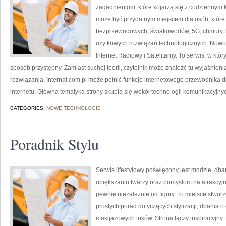
zagadnieniom, które kojarzą się z codziennym k
może być przydatnym miejscem dla osób, które c
bezprzewodowych, światłowodów, 5G, chmury, 
użytkowych rozwiązań technologicznych. Nowośc
Internet Radiowy i Satelitarny. To serwis, w kt
sposób przystępny. Zamiast suchej teorii, czytelnik może znaleźć tu wyjaśnie
rozwiązania. Internat.com.pl może pełnić funkcję internetowego przewodnika d
internetu. Główna tematyka strony skupia się wokół technologii komunikacyjny
CATEGORIES:
NOWE TECHNOLOGIE
Poradnik Stylu
Serwis lifestylowy poświęcony jest modzie, db
upiększaniu twarzy oraz pomysłom na atrakcyjn
pewnie niezależnie od figury. To miejsce stworz
prostych porad dotyczących stylizacji, dbania o 
makijażowych trików. Strona łączy inspiracyjny 