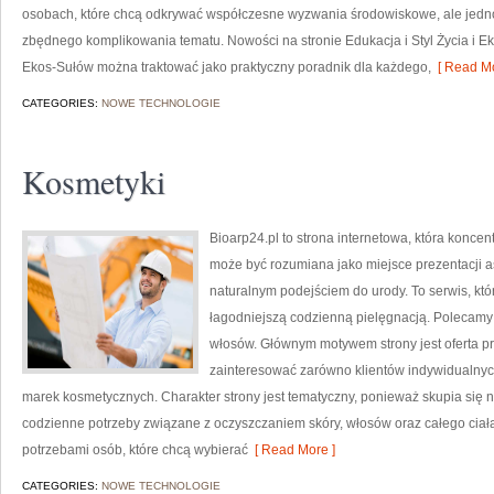
osobach, które chcą odkrywać współczesne wyzwania środowiskowe, ale jedno
zbędnego komplikowania tematu. Nowości na stronie Edukacja i Styl Życia i E
Ekos-Sułów można traktować jako praktyczny poradnik dla każdego,
[ Read Mo
CATEGORIES:
NOWE TECHNOLOGIE
Kosmetyki
Bioarp24.pl to strona internetowa, która koncent
może być rozumiana jako miejsce prezentacji as
naturalnym podejściem do urody. To serwis, kt
łagodniejszą codzienną pielęgnacją. Polecamy K
włosów. Głównym motywem strony jest oferta p
zainteresować zarówno klientów indywidualnych,
marek kosmetycznych. Charakter strony jest tematyczny, ponieważ skupia się 
codzienne potrzeby związane z oczyszczaniem skóry, włosów oraz całego ciała
potrzebami osób, które chcą wybierać
[ Read More ]
CATEGORIES:
NOWE TECHNOLOGIE