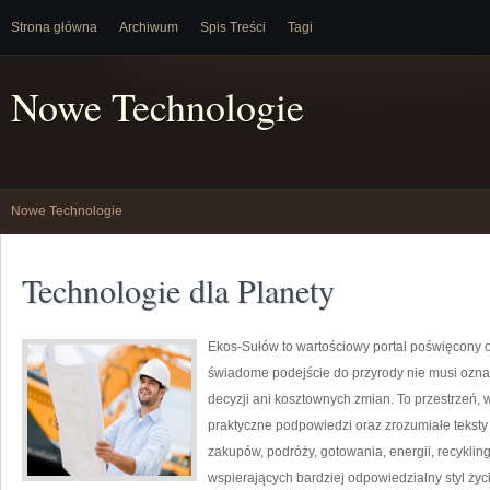
Strona główna
Archiwum
Spis Treści
Tagi
Nowe Technologie
Nowe Technologie
Technologie dla Planety
Ekos-Sułów to wartościowy portal poświęcony o
świadome podejście do przyrody nie musi ozn
decyzji ani kosztownych zmian. To przestrzeń, 
praktyczne podpowiedzi oraz zrozumiałe tekst
zakupów, podróży, gotowania, energii, recykli
wspierających bardziej odpowiedzialny styl życ