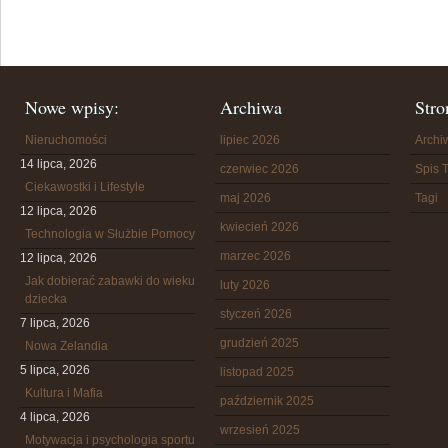
Nowe wpisy:
Archiwa
Stro
Nieruchomości
lipiec 2026
Arch
14 lipca, 2026
czerwiec 2026
Spis T
Ciekawostki i Lifestyle
maj 2026
Tagi
12 lipca, 2026
kwiecień 2026
Technologia w Służbie Pomocy
marzec 2026
12 lipca, 2026
Jak dobierać zabawki do wieku
luty 2026
dziecka
styczeń 2026
7 lipca, 2026
grudzień 2025
Nowa Zelandia
5 lipca, 2026
listopad 2025
Kultura i Mafia
październik 2025
4 lipca, 2026
wrzesień 2025
Motywacja i psychologia sportu