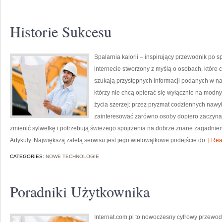
Historie Sukcesu
Spalarnia kalorii – inspirujący przewodnik po sp
internecie stworzony z myślą o osobach, które c
szukają przystępnych informacji podanych w nat
którzy nie chcą opierać się wyłącznie na modny
życia szerzej: przez pryzmat codziennych nawy
zainteresować zarówno osoby dopiero zaczynają
zmienić sylwetkę i potrzebują świeżego spojrzenia na dobrze znane zagadnien
Artykuły. Największą zaletą serwisu jest jego wielowątkowe podejście do
[ Rea
CATEGORIES:
NOWE TECHNOLOGIE
Poradniki Użytkownika
Internat.com.pl to nowoczesny cyfrowy przewod