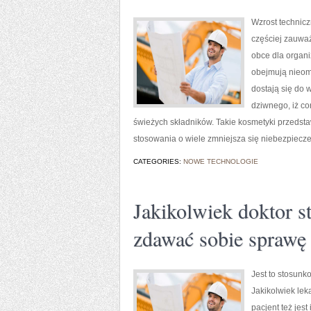
Wzrost technicz
częściej zauwa
obce dla organ
obejmują nieom
dostają się do 
dziwnego, iż co
świeżych składników. Takie kosmetyki przedst
stosowania o wiele zmniejsza się niebezpiec
CATEGORIES:
NOWE TECHNOLOGIE
Jakikolwiek doktor s
zdawać sobie sprawę
Jest to stosunk
Jakikolwiek lek
pacjent też jes