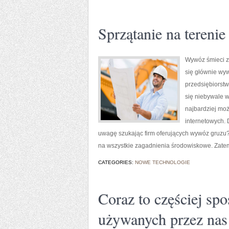
Sprzątanie na teren
Wywóz śmieci z
się głównie wy
przedsiębiorstw
się niebywale w
najbardziej mo
internetowych. 
uwagę szukając firm oferujących wywóz gruzu?
na wszystkie zagadnienia środowiskowe. Zat
CATEGORIES:
NOWE TECHNOLOGIE
Coraz to częściej sp
używanych przez nas