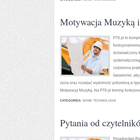
Motywacja Muzyką i 
PT6.pl to kompl
funkcjonalnemu 
doświadczony t
systematycznego
codzienna prakt
świadomie, aby 
życia oraz rozwijać wydolność potrzebną w typow
Motywacja Muzyką. Na PT6.pl trening funkcjonal
CATEGORIES:
NOWE TECHNOLOGIE
Pytania od czytelnik
Poradnictwo Rod