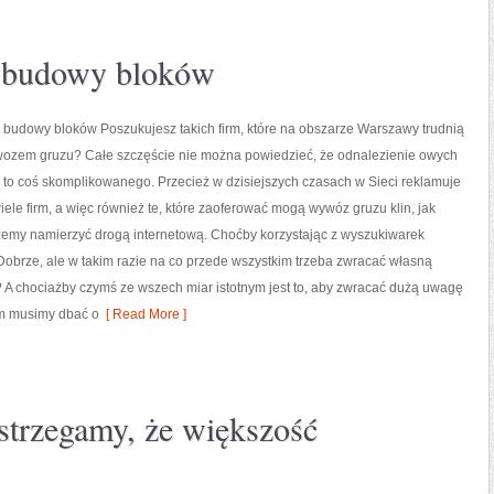
ie budowy bloków
 budowy bloków Poszukujesz takich firm, które na obszarze Warszawy trudnią
wozem gruzu? Całe szczęście nie można powiedzieć, że odnalezienie owych
 to coś skomplikowanego. Przecież w dzisiejszych czasach w Sieci reklamuje
iele firm, a więc również te, które zaoferować mogą wywóz gruzu klin, jak
żemy namierzyć drogą internetową. Choćby korzystając z wyszukiwarek
Dobrze, ale w takim razie na co przede wszystkim trzeba zwracać własną
 A chociażby czymś ze wszech miar istotnym jest to, aby zwracać dużą uwagę
em musimy dbać o
[ Read More ]
ostrzegamy, że większość