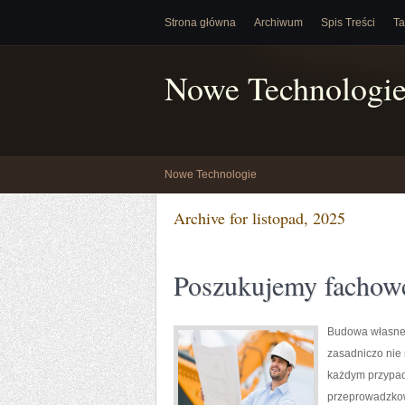
Strona główna
Archiwum
Spis Treści
Ta
Nowe Technologi
Nowe Technologie
Archive for listopad, 2025
Poszukujemy facho
Budowa własneg
zasadniczo nie
każdym przypadk
przeprowadzkow