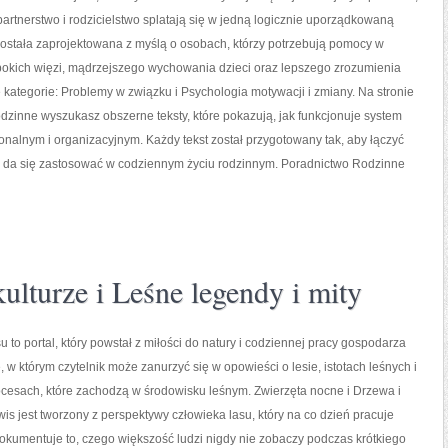
partnerstwo i rodzicielstwo splatają się w jedną logicznie uporządkowaną
została zaprojektowana z myślą o osobach, którzy potrzebują pomocy w
okich więzi, mądrzejszego wychowania dzieci oraz lepszego zrozumienia
 kategorie: Problemy w związku i Psychologia motywacji i zmiany. Na stronie
zinne wyszukasz obszerne teksty, które pokazują, jak funkcjonuje system
nalnym i organizacyjnym. Każdy tekst został przygotowany tak, aby łączyć
re da się zastosować w codziennym życiu rodzinnym. Poradnictwo Rodzinne
lturze i Leśne legendy i mity
 to portal, który powstał z miłości do natury i codziennej pracy gospodarza
, w którym czytelnik może zanurzyć się w opowieści o lesie, istotach leśnych i
cesach, które zachodzą w środowisku leśnym. Zwierzęta nocne i Drzewa i
wis jest tworzony z perspektywy człowieka lasu, który na co dzień pracuje
okumentuje to, czego większość ludzi nigdy nie zobaczy podczas krótkiego