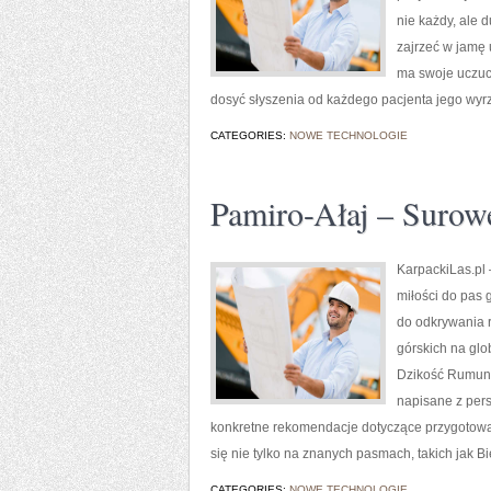
nie każdy, ale 
zajrzeć w jamę 
ma swoje uczuci
dosyć słyszenia od każdego pacjenta jego wyrze
CATEGORIES:
NOWE TECHNOLOGIE
Pamiro-Ałaj – Surow
KarpackiLas.pl –
miłości do pas g
do odkrywania 
górskich na glo
Dzikość Rumunii
napisane z pers
konkretne rekomendacje dotyczące przygotowani
się nie tylko na znanych pasmach, takich jak B
CATEGORIES:
NOWE TECHNOLOGIE