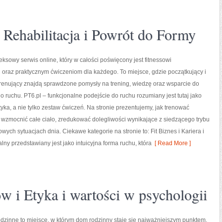
Rehabilitacja i Powrót do Formy
eksowy serwis online, który w całości poświęcony jest fitnessowi
oraz praktycznym ćwiczeniom dla każdego. To miejsce, gdzie początkujący i
renujący znajdą sprawdzone pomysły na trening, wiedzę oraz wsparcie do
 ruchu. PT6.pl – funkcjonalne podejście do ruchu rozumiany jest tutaj jako
yka, a nie tylko zestaw ćwiczeń. Na stronie prezentujemy, jak trenować
wzmocnić całe ciało, zredukować dolegliwości wynikające z siedzącego trybu
ych sytuacjach dnia. Ciekawe kategorie na stronie to: Fit Biznes i Kariera i
ny przedstawiany jest jako intuicyjna forma ruchu, która
[ Read More ]
ów i Etyka i wartości w psychologii
zinne to miejsce, w którym dom rodzinny staje się najważniejszym punktem,