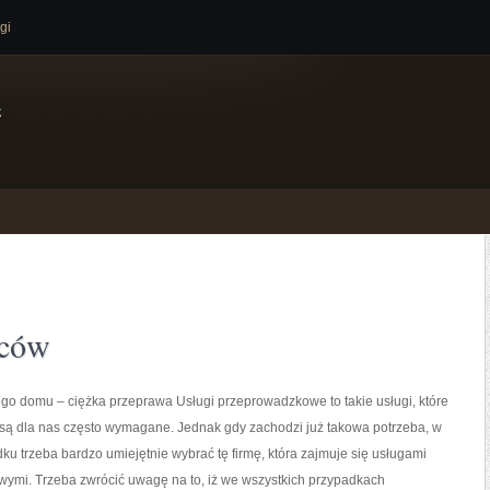
gi
e
wców
o domu – ciężka przeprawa Usługi przeprowadzkowe to takie usługi, które
 są dla nas często wymagane. Jednak gdy zachodzi już takowa potrzeba, w
u trzeba bardzo umiejętnie wybrać tę firmę, która zajmuje się usługami
ymi. Trzeba zwrócić uwagę na to, iż we wszystkich przypadkach