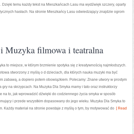
. Dzięki temu każdy tekst na Mieszkańcach Lasu ma wydźwięk szczery, oparty
dycznych hasłach. Na stronie Mieszkańcy Lasu odwiedzający znajdzie ogrom
 i Muzyka filmowa i teatralna
a to miejsce, w którym brzmienie spotyka się z kreatywnością najmłodszych.
netowa stworzony z myślą o d dzieciach, dla których nauka muzyki ma być
im zabawą, a dopiero potem obowiązkiem. Polecamy: Znane utwory w prostym
 gry na skrzypcach. Na Muzyka Dla Smyka mamy i tato oraz instruktorzy
je na to, jak wprowadzić dźwięki do codziennego życia smyka w sposób
ynujący i przede wszystkim dopasowany do jego wieku. Muzyka Dla Smyka to
m. Każdy materiał na stronie powstaje z myślą o tym, by motywować do
[ Read