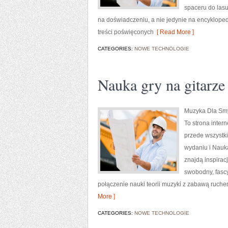
spaceru do lasu
na doświadczeniu, a nie jedynie na encyklope
treści poświęconych
[ Read More ]
CATEGORIES:
NOWE TECHNOLOGIE
Nauka gry na gitarze
Muzyka Dla Smyk
To strona inter
przede wszystk
wydaniu i Nauka
znajdą inspirac
swobodny, fasc
połączenie nauki teorii muzyki z zabawą ruche
More ]
CATEGORIES:
NOWE TECHNOLOGIE