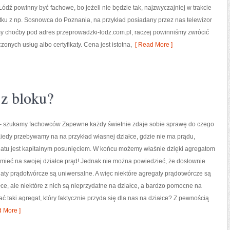
ódź powinny być fachowe, bo jeżeli nie będzie tak, najzwyczajniej w trakcie
tku z np. Sosnowca do Poznania, na przykład posiadany przez nas telewizor
my choćby pod adres przeprowadzki-lodz.com.pl, raczej powinniśmy zwrócić
onych usług albo certyfikaty. Cena jest istotna,
[ Read More ]
 z bloku?
szukamy fachowców Zapewne każdy świetnie zdaje sobie sprawę do czego
Kiedy przebywamy na na przykład własnej działce, gdzie nie ma prądu,
atu jest kapitalnym posunięciem. W końcu możemy właśnie dzięki agregatom
mieć na swojej działce prąd! Jednak nie można powiedzieć, że dosłownie
aty prądotwórcze są uniwersalne. A więc niektóre agregaty prądotwórcze są
łce, ale niektóre z nich są nieprzydatne na działce, a bardzo pomocne na
ć taki agregat, który faktycznie przyda się dla nas na działce? Z pewnością
 More ]