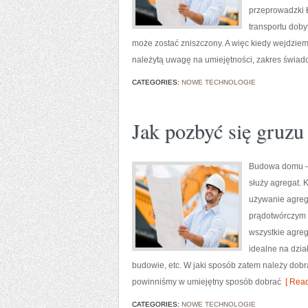
przeprowadzki Ł
transportu doby
może zostać zniszczony. A więc kiedy wejdzie
należytą uwagę na umiejętności, zakres świadcz
CATEGORIES:
NOWE TECHNOLOGIE
Jak pozbyć się gruzu
Budowa domu – 
służy agregat. 
używanie agreg
prądotwórczym 
wszystkie agreg
idealne na dzia
budowie, etc. W jaki sposób zatem należy dobra
powinniśmy w umiejętny sposób dobrać
[ Read
CATEGORIES:
NOWE TECHNOLOGIE