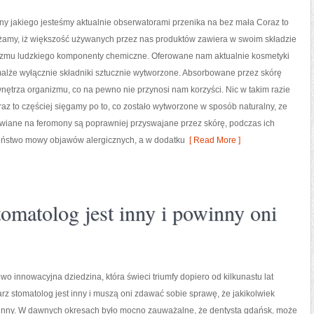
ny jakiego jesteśmy aktualnie obserwatorami przenika na bez mała Coraz to
żamy, iż większość używanych przez nas produktów zawiera w swoim składzie
izmu ludzkiego komponenty chemiczne. Oferowane nam aktualnie kosmetyki
alże wyłącznie składniki sztucznie wytworzone. Absorbowane przez skórę
wnętrza organizmu, co na pewno nie przynosi nam korzyści. Nic w takim razie
raz to częściej sięgamy po to, co zostało wytworzone w sposób naturalny, ze
awiane na feromony są poprawniej przyswajane przez skórę, podczas ich
zeństwo mowy objawów alergicznych, a w dodatku
[ Read More ]
tomatolog jest inny i powinny oni
owo innowacyjna dziedzina, która świeci triumfy dopiero od kilkunastu lat
arz stomatolog jest inny i muszą oni zdawać sobie sprawę, że jakikolwiek
t inny. W dawnych okresach było mocno zauważalne, że dentysta gdańsk, może