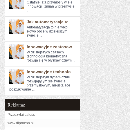
Ostatnie ‍lata przyniosły ⁣wiele⁣
innowacji i zmian w przemyśle
...
Jak automatyzacja re
Automatyzacja ​to ‌nie tylko
słowo obce w⁢ dzisiejszym
świecie ...
Innowacyjne zastosow
W dzisiejszych czasach
technologia‍ biometryczna
rozwija się w błyskawicznym⁤ ...
Innowacyjne technolo
W dzisiejszym dynamicznie
rozwijającym się ⁢świecie
przemysłowym,‌ nieustające
poszukiwanie ...
Reklama:
Przeczytaj całość
www.diprocon.pl