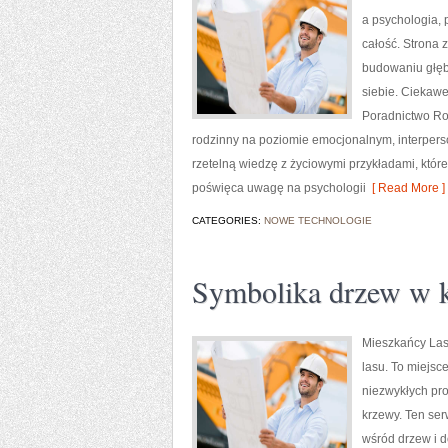
a psychologia, 
całość. Strona 
budowaniu głęb
siebie. Ciekawe
Poradnictwo Rod
rodzinny na poziomie emocjonalnym, interperso
rzetelną wiedzę z życiowymi przykładami, któ
poświęca uwagę na psychologii
[ Read More ]
CATEGORIES:
NOWE TECHNOLOGIE
Symbolika drzew w ku
Mieszkańcy Lasu
lasu. To miejsce
niezwykłych pro
krzewy. Ten ser
wśród drzew i d