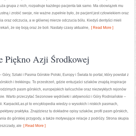
duża grupa z nich, rozpatruje każdego pacjenta tak samo. Ma obowiązek mu
ustną i zrobić swoje, nie ważne zupełnie było, że pacjent jest człowiekiem oraz
a oraz odczucia, a w głównej mierze odczucia bólu. Kiedyś dentyści mieli
kań, że się boją oraz że boli. Nastały czasy aktualne,
[ Read More ]
e Piękno Azji Środkowej
 Góry, Szlaki i Pasma Górskie Polski, Europy i Świata to portal, który powstał z
órskich i trekkingu. To przestrzeń, gdzie entuzjaści szlaków znajdą inspiracje
rodzimych pasm górskich, europejskich łańcuchów oraz niezwykłych rejonów
bie. Warto przeczytać Sezonowe wędrówki i aktywności i Góry Rodniańskie –
. KarpackiLas.pl to encyklopedia wiedzy o wysokich i niskich pasmach,
pektywy praktyka. Znajdziesz tu dokładne opisy szlaków, profil pasm górskich,
a do górskiej przygody, a także motywujące relacje z podróży. Strona skupia
ieszczady, ale
[ Read More ]