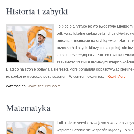
Historia i zabytki
To blog o turystyce po województwie lubelskim,
odkrywać lokalne ciekawostki i chcą układać wy
opisy tras, inspiracje na szybką wycieczkę, a 
przestrzeń dla tych, którzy cenią spokój, ale te
klimatu. Przeczytaj także Kultura i sztuka i Atra
zaskakiwać: raz kusi urokliwymi miejscowościa
Dlatego na stronie pojawiają się treści, które pomagają dopasowywać kierunek 
po spokojne wycieczki poza sezonem. W centrum uwagi jest
[ Read More ]
CATEGORIES:
NOWE TECHNOLOGIE
Matematyka
Lulitulisie to serwis rozwojowa stworzona z myśl
wspierać uczenie się w sposób łagodny. To mie