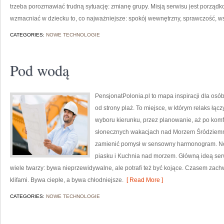
trzeba porozmawiać trudną sytuację: zmianę grupy. Misją serwisu jest porządk
wzmacniać w dziecku to, co najważniejsze: spokój wewnętrzny, sprawczość, w
CATEGORIES:
NOWE TECHNOLOGIE
Pod wodą
PensjonatPolonia.pl to mapa inspiracji dla osó
od strony plaż. To miejsce, w którym relaks łą
wyboru kierunku, przez planowanie, aż po komf
słonecznych wakacjach nad Morzem Śródziemnym
zamienić pomysł w sensowny harmonogram. Nowe
piasku i Kuchnia nad morzem. Główną ideą serw
wiele twarzy: bywa nieprzewidywalne, ale potrafi też być kojące. Czasem zac
klifami. Bywa ciepłe, a bywa chłodniejsze.
[ Read More ]
CATEGORIES:
NOWE TECHNOLOGIE