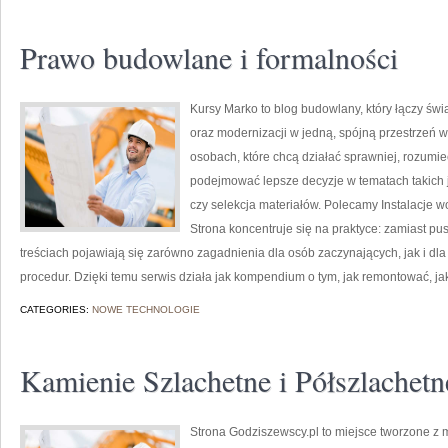
Prawo budowlane i formalności
Kursy Marko to blog budowlany, który łączy św
oraz modernizacji w jedną, spójną przestrzeń w
osobach, które chcą działać sprawniej, rozumieć,
podejmować lepsze decyzje w tematach takich 
czy selekcja materiałów. Polecamy Instalacje 
Strona koncentruje się na praktyce: zamiast pu
treściach pojawiają się zarówno zagadnienia dla osób zaczynających, jak i dla t
procedur. Dzięki temu serwis działa jak kompendium o tym, jak remontować, j
CATEGORIES:
NOWE TECHNOLOGIE
Kamienie Szlachetne i Półszlachetn
Strona Godziszewscy.pl to miejsce tworzone z my