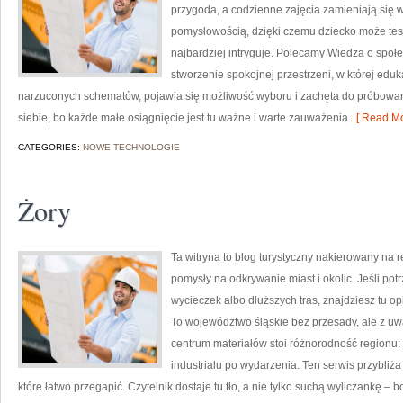
przygoda, a codzienne zajęcia zamieniają się w
pomysłowością, dzięki czemu dziecko może testo
najbardziej intryguje. Polecamy Wiedza o społe
stworzenie spokojnej przestrzeni, w której edu
narzuconych schematów, pojawia się możliwość wyboru i zachęta do próbowa
siebie, bo każde małe osiągnięcie jest tu ważne i warte zauważenia.
[ Read Mo
CATEGORIES:
NOWE TECHNOLOGIE
Żory
Ta witryna to blog turystyczny nakierowany na r
pomysły na odkrywanie miast i okolic. Jeśli p
wycieczek albo dłuższych tras, znajdziesz tu op
To województwo śląskie bez przesady, ale z uważ
centrum materiałów stoi różnorodność regionu: 
industrialu po wydarzenia. Ten serwis przybliża
które łatwo przegapić. Czytelnik dostaje tu tło, a nie tylko suchą wyliczankę –