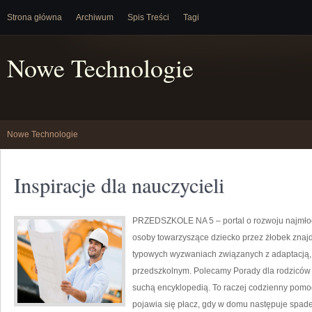
Strona główna
Archiwum
Spis Treści
Tagi
Nowe Technologie
Nowe Technologie
Inspiracje dla nauczycieli
PRZEDSZKOLE NA 5 – portal o rozwoju najmłod
osoby towarzyszące dziecko przez żłobek znajd
typowych wyzwaniach związanych z adaptacją, 
przedszkolnym. Polecamy Porady dla rodziców i I
suchą encyklopedią. To raczej codzienny pomoc
pojawia się płacz, gdy w domu następuje spade