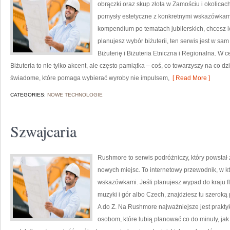
obrączki oraz skup złota w Zamościu i okolicach
pomysły estetyczne z konkretnymi wskazówkam
kompendium po tematach jubilerskich, chcesz l
planujesz wybór biżuterii, ten serwis jest w sa
Biżuterię i Biżuteria Etniczna i Regionalna. W 
Biżuteria to nie tylko akcent, ale często pamiątka – coś, co towarzyszy na co d
świadome, które pomaga wybierać wyroby nie impulsem,
[ Read More ]
CATEGORIES:
NOWE TECHNOLOGIE
Szwajcaria
Rushmore to serwis podróżniczy, który powsta
nowych miejsc. To internetowy przewodnik, w k
wskazówkami. Jeśli planujesz wypad do kraju fl
muzyki i gór albo Czech, znajdziesz tu szeroką
A do Z. Na Rushmore najważniejsze jest prakty
osobom, które lubią planować co do minuty, jak 