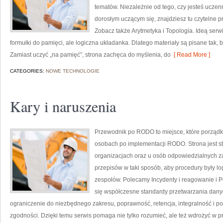
tematów. Niezależnie od tego, czy jesteś uczen
dorosłym uczącym się, znajdziesz tu czytelne p
Zobacz także Arytmetyka i Topologia. Ideą serwi
formułki do pamięci, ale logiczna układanka. Dlatego materiały są pisane tak, 
Zamiast uczyć „na pamięć”, strona zachęca do myślenia, do
[ Read More ]
CATEGORIES:
NOWE TECHNOLOGIE
Kary i naruszenia
Przewodnik po RODO to miejsce, które porząd
osobach po implementacji RODO. Strona jest s
organizacjach oraz u osób odpowiedzialnych za c
przepisów w taki sposób, aby procedury były lo
zespołów. Polecamy Incydenty i reagowanie i 
się współczesne standardy przetwarzania dany
ograniczenie do niezbędnego zakresu, poprawność, retencja, integralność i p
zgodności. Dzięki temu serwis pomaga nie tylko rozumieć, ale też wdrożyć w 