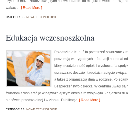
czytelnik może znaleźć swój rytm na zwiedzanie: od miejskich weekendów, p
wakacje.
[ Read More ]
CATEGORIES:
NOWE TECHNOLOGIE
Edukacja wczesnoszkolna
Przedszkole Kubuś to przestrzeń stworzone z m
poszukują wiarygodnych informacji na temat edu
którym codzienność opieki i wychowania spotyka
upraszczać decyzje i łagodzić napięcie związa
a także z organizacją dnia w rodzinie. Polecamy
Bezpieczeństwo dziecka. W centrum uwagi są ma
świadomie wspierać je w najważniejszym okresie rozwojowym. Znajdziesz tu o
placówce przedszkolnej i w żłobku. Publikacje
[ Read More ]
CATEGORIES:
NOWE TECHNOLOGIE