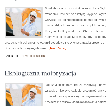
Spadlabuta to przestrzeń stworzone dla osób, 
świadomy. Jeśli cenisz estetykę, wygodę i wytr
wszystko, co potrzebne do pielęgnacji obuwia w
tematu, dzięki któremu codzienna opieka o buty 
Kategorie to: Buty a zdrowie i Obuwie robocze 
naprawdę długo, ale tylko wtedy, gdy jest odpo
drogowa, wilgoć i zmienne warunki pogodowe nie tylko pogarszają prezencję, l
Spadlabuta liczy się regularność:
[ Read More ]
CATEGORIES:
NOWE TECHNOLOGIE
Ekologiczna motoryzacja
Taxi Drive to magazyn tworzony z myślą o prowa
wszystkich, którzy chcą lepiej zrozumieć rynek 
doświadczenie spotyka się z entuzjazmem do aut
nowoczesna taksówka: od dopasowania pojazdu