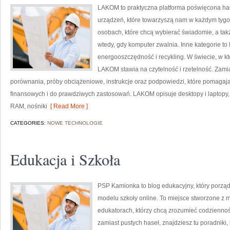
LAKOM to praktyczna platforma poświęcona har
urządzeń, które towarzyszą nam w każdym tygo
osobach, które chcą wybierać świadomie, a takż
wtedy, gdy komputer zwalnia. Inne kategorie to P
energooszczędność i recykling. W świecie, w kt
LAKOM stawia na czytelność i rzetelność. Zami
porównania, próby obciążeniowe, instrukcje oraz podpowiedzi, które pomagaj
finansowych i do prawdziwych zastosowań. LAKOM opisuje desktopy i laptopy,
RAM, nośniki
[ Read More ]
CATEGORIES:
NOWE TECHNOLOGIE
Edukacja i Szkoła
PSP Kamionka to blog edukacyjny, który porządku
modelu szkoły online. To miejsce stworzone z m
edukatorach, którzy chcą zrozumieć codzienność
zamiast pustych haseł, znajdziesz tu poradniki