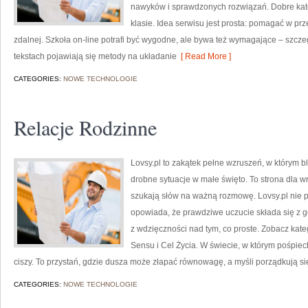
nawyków i sprawdzonych rozwiązań. Dobre kate
klasie. Idea serwisu jest prosta: pomagać w prz
zdalnej. Szkoła on-line potrafi być wygodne, ale bywa też wymagające – szczeg
tekstach pojawiają się metody na układanie
[ Read More ]
CATEGORIES:
NOWE TECHNOLOGIE
Relacje Rodzinne
Lovsy.pl to zakątek pełne wzruszeń, w którym bl
drobne sytuacje w małe święto. To strona dla wr
szukają słów na ważną rozmowę. Lovsy.pl nie p
opowiada, że prawdziwe uczucie składa się z ge
z wdzięczności nad tym, co proste. Zobacz kate
Sensu i Cel Życia. W świecie, w którym pośpiec
ciszy. To przystań, gdzie dusza może złapać równowagę, a myśli porządkują si
CATEGORIES:
NOWE TECHNOLOGIE