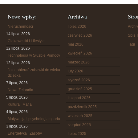
Nowe wpisy:
Archiwa
Stro
Nieruchomości
lipiec 2026
Arch
14 lipca, 2026
czerwiec 2026
Spis T
Ciekawostki i Lifestyle
maj 2026
Tagi
12 lipca, 2026
kwiecień 2026
Technologia w Służbie Pomocy
marzec 2026
12 lipca, 2026
Jak dobierać zabawki do wieku
luty 2026
dziecka
styczeń 2026
7 lipca, 2026
grudzień 2025
Nowa Zelandia
5 lipca, 2026
listopad 2025
Kultura i Mafia
październik 2025
4 lipca, 2026
wrzesień 2025
Motywacja i psychologia sportu
sierpień 2025
3 lipca, 2026
Energetyka i Zasoby
lipiec 2025