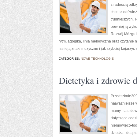
z radością odk
chcesz odśwież
trudniejszych. T
pewniej ją wyk
Rozwój Mózgu i
rytm, agogika, linia melodyczna oraz czytanie
istnieją znaki muzyczne i jak szybciej kojarzyć
CATEGORIES:
NOWE TECHNOLOGIE
Dietetyka i zdrowie 
Przedszkole309 
najważniejsze 
mamy i tatusiow
dotyczące codz
niemowlęco-todd
dziecka. Ideą s