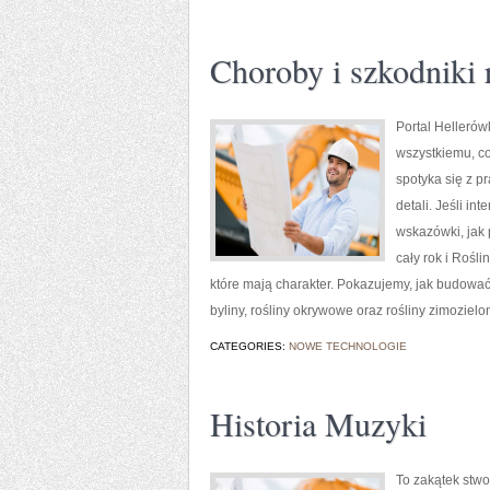
Choroby i szkodniki 
Portal Helleró
wszystkiemu, co
spotyka się z p
detali. Jeśli i
wskazówki, jak 
cały rok i Rośl
które mają charakter. Pokazujemy, jak budować 
byliny, rośliny okrywowe oraz rośliny zimozielo
CATEGORIES:
NOWE TECHNOLOGIE
Historia Muzyki
To zakątek stwo