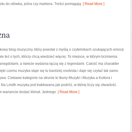
tu do ołówka, pióra czy markera. Treści pomagają
[ Read More ]
zna
wkowy blog muzyczny, który powstał z myślą o czytelnikach szukających emocji
ale też o tych, którzy chcą wiedzieć więcej. To miejsce, w którym brzmienia
 anegdotami, a świeże wydania łączą się z legendami. Całość ma charakter
ięki czemu muzyka staje się tu bardziej osobista i daje się czytać tak samo
żywa. Ciekawe kategorie na stronie to Ikony Muzyki i Muzyka a Kultura i
Na Limith muzyka jest traktowana jak podróż, w której liczy się otwartość.
ym wariancie dostać klimat. Jednego
[ Read More ]