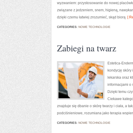
wyzwaniem: przystosowanie do nowej placówki,
związane z jedzeniem, snem, higieną, nawykam
dzięki czemu łatwiej zrozumieć, skąd biorą
[ Re
CATEGORIES:
NOWE TECHNOLOGIE
Zabiegi na twarz
Estetica-Enderm
kondycję skóry 
lekarska oraz k
informacjami o 
Dzięki temu czy
Ciekawe kategor
znajduje się dbanie o skórę twarzy i ciała, a
podciśnieniowe, rozumiana jako terapia wspier
CATEGORIES:
NOWE TECHNOLOGIE