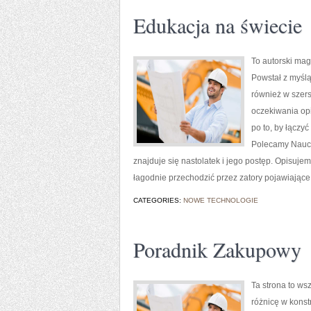
Edukacja na świecie
To autorski ma
Powstał z myślą 
również w szers
oczekiwania opi
po to, by łączyć
Polecamy Naucz
znajduje się nastolatek i jego postęp. Opisuje
łagodnie przechodzić przez zatory pojawiające
CATEGORIES:
NOWE TECHNOLOGIE
Poradnik Zakupowy
Ta strona to ws
różnicę w konst