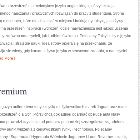
ów to przestrzeń dla metodyków języka angielskiego, którzy szukają
metod nauczania i praktycznych rozwiązań do pracy z studentami. Strona
ą o osobach, które nie chcą stać w miejscu i traktują dydaktykę jako żywy
lna przestrzeń inspiracji i wdrożeń, gdzie najważniejsza jest jakość uczenia
acy zarówno nauczycieli, jak i odbiorców kursu. Polecamy Fakty i mity o języku
ywacja i strategie nauki. Idea strony opiera się na przekonaniu, że
wija się wtedy, gdy kursant używa języka w sensowne zadania, a nauczyciel
d More ]
remium
agazyn online stworzony z myślą o użytkownikach marek Jaguar oraz marki
przestrzeń dla tych, którzy chcą dokładniej ogarniać obsługę auta klasy
ona prowadzi czytelnika od podstaw po bardziej szczegółowe zagadnienia,
owy punkt widzenia z ciekawostkami rynku i technologii. Polecamy
kony i Superauta i Hyperauta W świecie Jaguarów i Land Roverów liczą się