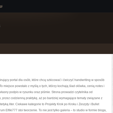
gi
e
spirujący portal dla osób, które chcą szkicować i ćwiczyć handwriting w sposób
To miejsce powstało z myślą o tych, którzy kochają ślad ołówka, cenią notes i
łasny podpis w rysunku oraz piśmie. Strona prowadzi czytelnika od
, przez codzienną praktykę, aż po bardziej wymagające tematy związane z
etyką liter. Ciekawe kategorie to Projekty Krok po Kroku i Zeszyty i Bullet
um Elfiki777 stoi tworzenie. To nie jest tylko galeria – to studio w formie bloga,