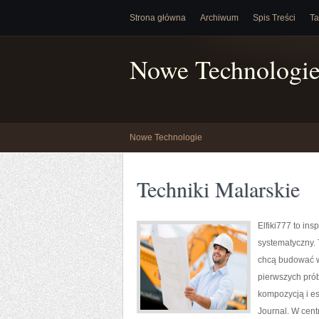
Strona główna
Archiwum
Spis Treści
Ta
Nowe Technologi
Nowe Technologie
Techniki Malarskie
Elfiki777 to in
systematyczny. 
chcą budować w
pierwszych prób
kompozycją i est
Journal. W centr