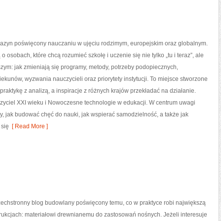
gazyn poświęcony nauczaniu w ujęciu rodzimym, europejskim oraz globalnym.
o osobach, które chcą rozumieć szkołę i uczenie się nie tylko „tu i teraz”, ale
zym: jak zmieniają się programy, metody, potrzeby podopiecznych,
ekunów, wyzwania nauczycieli oraz priorytety instytucji. To miejsce stworzone
 praktykę z analizą, a inspiracje z różnych krajów przekładać na działanie.
yciel XXI wieku i Nowoczesne technologie w edukacji. W centrum uwagi
my, jak budować chęć do nauki, jak wspierać samodzielność, a także jak
 się
[ Read More ]
zechstronny blog budowlany poświęcony temu, co w praktyce robi największą
rukcjach: materiałowi drewnianemu do zastosowań nośnych. Jeżeli interesuje