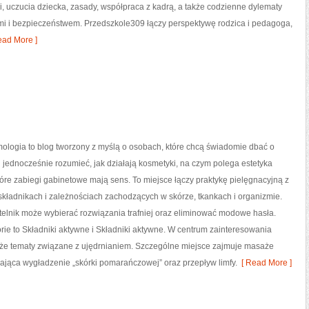
 uczucia dziecka, zasady, współpraca z kadrą, a także codzienne dylematy
i i bezpieczeństwem. Przedszkole309 łączy perspektywę rodzica i pedagoga,
ad More ]
ologia to blog tworzony z myślą o osobach, które chcą świadomie dbać o
i jednocześnie rozumieć, jak działają kosmetyki, na czym polega estetyka
tóre zabiegi gabinetowe mają sens. To miejsce łączy praktykę pielęgnacyjną z
składnikach i zależnościach zachodzących w skórze, tkankach i organizmie.
telnik może wybierać rozwiązania trafniej oraz eliminować modowe hasła.
ie to Składniki aktywne i Składniki aktywne. W centrum zainteresowania
 także tematy związane z ujędrnianiem. Szczególne miejsce zajmuje masaże
ająca wygładzenie „skórki pomarańczowej” oraz przepływ limfy.
[ Read More ]