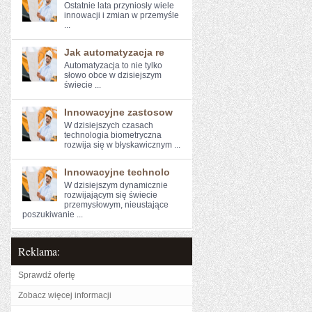
Ostatnie ‍lata przyniosły ⁣wiele⁣
innowacji i zmian w przemyśle
...
Jak automatyzacja re
Automatyzacja ​to ‌nie tylko
słowo obce w⁢ dzisiejszym
świecie ...
Innowacyjne zastosow
W dzisiejszych czasach
technologia‍ biometryczna
rozwija się w błyskawicznym⁤ ...
Innowacyjne technolo
W dzisiejszym dynamicznie
rozwijającym się ⁢świecie
przemysłowym,‌ nieustające
poszukiwanie ...
Reklama:
Sprawdź ofertę
Zobacz więcej informacji