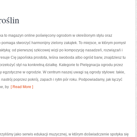
roślin
wka to magazyn online poświęcony ogrodom w określonym stylu oraz
 pomaga stworzyć harmonijny zielony zakątek. To miejsce, w którym pomysł
raktyką: od pierwszej szkicowej wizji po kompozycję nasadzeń, rozwiązań i
nteresuje Cię japońska prostota, leśna swoboda albo ogród barw, znajdziesz tu
przełożyć styl na konkretną działkę. Kategorie to Pielęgnacja ogrodu przez
iny egzotyczne w ogrodzie. W centrum naszej uwagi są ogrody stylowe: takie,
nastrój poprzez pokrój, zapach i rytm pór roku. Podpowiadamy, jak łączyć
ne, by
[ Read More ]
rzyliśmy jako serwis edukacji muzycznej, w którym doświadczenie spotyka się