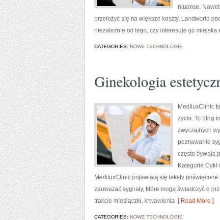
niuanse. Nawet 
przełożyć się na większe koszty. Landworld po
niezależnie od tego, czy interesuje go miejska 
CATEGORIES:
NOWE TECHNOLOGIE
Ginekologia estetycz
MediluxClinic t
życia. To blog 
zwyczajnych wyz
poznawanie sygn
często bywają 
Kategorie Cykl
MediluxClinic pojawiają się teksty poświęcone
zauważać sygnały, które mogą świadczyć o prz
trakcie miesiączki, krwawienia
[ Read More ]
CATEGORIES:
NOWE TECHNOLOGIE