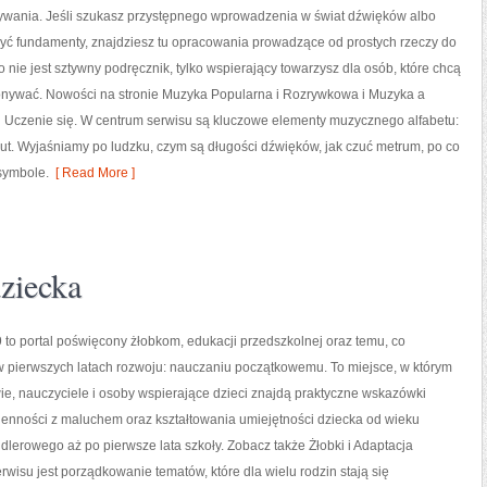
rywania. Jeśli szukasz przystępnego wprowadzenia w świat dźwięków albo
yć fundamenty, znajdziesz tu opracowania prowadzące od prostych rzeczy do
o nie jest sztywny podręcznik, tylko wspierający towarzysz dla osób, które chcą
onywać. Nowości na stronie Muzyka Popularna i Rozrywkowa i Muzyka a
 Uczenie się. W centrum serwisu są kluczowe elementy muzycznego alfabetu:
 nut. Wyjaśniamy po ludzku, czym są długości dźwięków, jak czuć metrum, po co
 symbole.
[ Read More ]
dziecka
to portal poświęcony żłobkom, edukacji przedszkolnej oraz temu, co
w pierwszych latach rozwoju: nauczaniu początkowemu. To miejsce, w którym
ie, nauczyciele i osoby wspierające dzieci znajdą praktyczne wskazówki
ienności z maluchem oraz kształtowania umiejętności dziecka od wieku
lerowego aż po pierwsze lata szkoły. Zobacz także Żłobki i Adaptacja
erwisu jest porządkowanie tematów, które dla wielu rodzin stają się