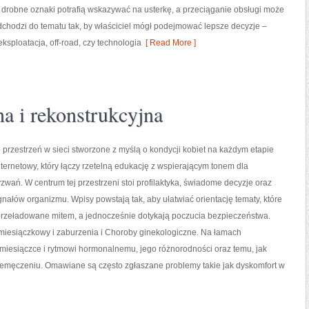
drobne oznaki potrafią wskazywać na usterkę, a przeciąganie obsługi może
dchodzi do tematu tak, by właściciel mógł podejmować lepsze decyzje –
eksploatacja, off-road, czy technologia
[ Read More ]
na i rekonstrukcyjna
o przestrzeń w sieci stworzone z myślą o kondycji kobiet na każdym etapie
internetowy, który łączy rzetelną edukację z wspierającym tonem dla
wań. W centrum tej przestrzeni stoi profilaktyka, świadome decyzje oraz
ałów organizmu. Wpisy powstają tak, aby ułatwiać orientację tematy, które
przeładowane mitem, a jednocześnie dotykają poczucia bezpieczeństwa.
 miesiączkowy i zaburzenia i Choroby ginekologiczne. Na łamach
 miesiączce i rytmowi hormonalnemu, jego różnorodności oraz temu, jak
emęczeniu. Omawiane są często zgłaszane problemy takie jak dyskomfort w