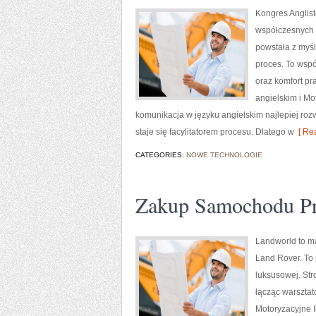
Kongres Anglist
współczesnych 
powstała z myśl
proces. To wspó
oraz komfort pr
angielskim i Mot
komunikacja w języku angielskim najlepiej roz
staje się facylitatorem procesu. Dlatego w
[ Rea
CATEGORIES:
NOWE TECHNOLOGIE
Zakup Samochodu P
Landworld to m
Land Rover. To 
luksusowej. Str
łącząc warsztat
Motoryzacyjne I