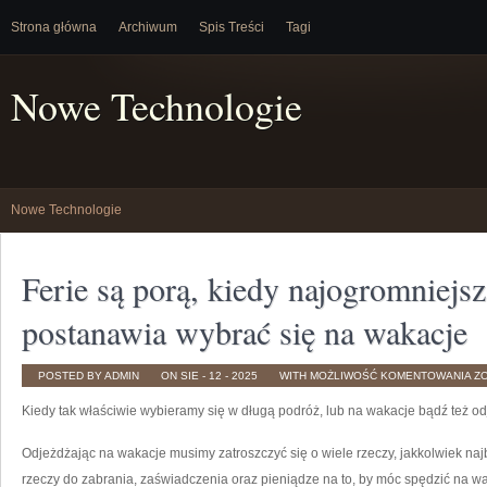
Strona główna
Archiwum
Spis Treści
Tagi
Nowe Technologie
Nowe Technologie
Ferie są porą, kiedy najogromniej
postanawia wybrać się na wakacje
FE
POSTED BY ADMIN
ON SIE - 12 - 2025
WITH
MOŻLIWOŚĆ KOMENTOWANIA
Z
S
PO
Kiedy tak właściwie wybieramy się w długą podróż, lub na wakacje bądź też 
KI
N
IL
W
Odjeżdżając na wakacje musimy zatroszczyć się o wiele rzeczy, jakkolwiek naj
P
W
rzeczy do zabrania, zaświadczenia oraz pieniądze na to, by móc spędzić na wa
SI