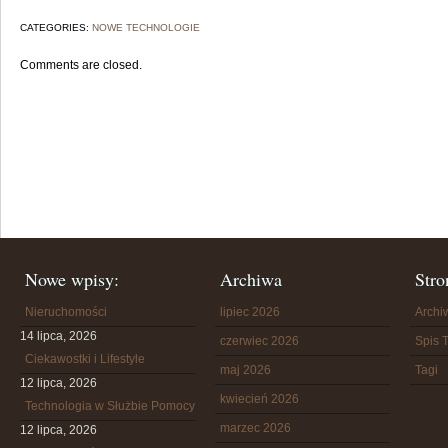
CATEGORIES:
NOWE TECHNOLOGIE
Comments are closed.
Nowe wpisy:
Archiwa
Stro
Nieruchomości
lipiec 2026
Arch
14 lipca, 2026
czerwiec 2026
Spis T
Ciekawostki i Lifestyle
maj 2026
Tagi
12 lipca, 2026
kwiecień 2026
Technologia w Służbie Pomocy
marzec 2026
12 lipca, 2026