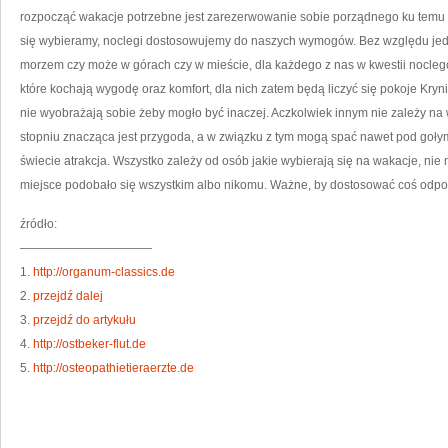
N
rozpocząć wakacje potrzebne jest zarezerwowanie sobie porządnego ku temu m
W
się wybieramy, noclegi dostosowujemy do naszych wymogów. Bez względu jed
morzem czy może w górach czy w mieście, dla każdego z nas w kwestii noclegó
które kochają wygodę oraz komfort, dla nich zatem będą liczyć się pokoje Kr
nie wyobrażają sobie żeby mogło być inaczej. Aczkolwiek innym nie zależy na 
stopniu znacząca jest przygoda, a w związku z tym mogą spać nawet pod gołym 
świecie atrakcja. Wszystko zależy od osób jakie wybierają się na wakacje, nie
miejsce podobało się wszystkim albo nikomu. Ważne, by dostosować coś odpo
źródło:
———————————
1.
http://organum-classics.de
2.
przejdź dalej
3.
przejdź do artykułu
4.
http://ostbeker-flut.de
5.
http://osteopathietieraerzte.de