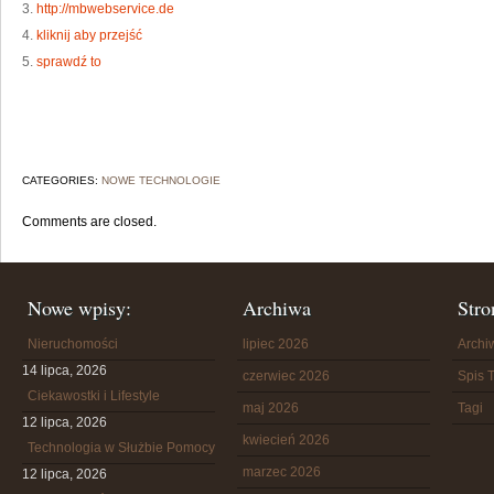
3.
http://mbwebservice.de
4.
kliknij aby przejść
5.
sprawdź to
CATEGORIES:
NOWE TECHNOLOGIE
Comments are closed.
Nowe wpisy:
Archiwa
Stro
Nieruchomości
lipiec 2026
Arch
14 lipca, 2026
czerwiec 2026
Spis T
Ciekawostki i Lifestyle
maj 2026
Tagi
12 lipca, 2026
kwiecień 2026
Technologia w Służbie Pomocy
marzec 2026
12 lipca, 2026