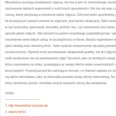
MA
Mieszkańcy kochają produkować zdjęcia, nie ma w tym nic kuriozalnego, poni
NIC
PO
zachowanie ładnych wspomnień z rozlicznych sposobności. Nie ma się więc cz
W
TYM
cieszą, kiedy otrzymują w prezencie ładne zdjęcia. Dziś jest wiele upominków,
JA
ŻE
W dzisiejszych czasach prezent ze zdjęciem, jest bardzo atrakcyjny. Takim p
TAK
USŁ
SĄ
to być poduszka, garnuszek, koszulka, pościel, koc, czy samowolny inny towar
ST
NA
sposób jakieś zdjęcie. Taki prezent na pewno wszelkiego usatysfakcjonuje i s
CZA
niezmiernie wiele takich usług, w szczególności w Necie. Bardzo legendarne w
jakie zdołają mieć dowolną treść. Takie wydruki niewymownie się będą preze
pomieszczeniu. Wydruk może przedstawiać jakąkolwiek grafikę, lub też zdjęci
osób postanawia się na wywoływanie zdjęć Szczecin, jako że tamtejsze usługi 
firma szanowana na rynku, posiadająca w swojej ofercie wiele nowomodnych usłu
poszczególni. Propozycja jest też zajmująca cenowo, co również wpływa na zai
się także internetowo, jako że jednostka posiada swoją stronę internetową. Na 
firmy, określony cennik i mnóstwo innych ważnych rzeczy dla delikwenta.
źródło:
———————————
1.
http://maximilian-mechler.de
2.
więcej treści