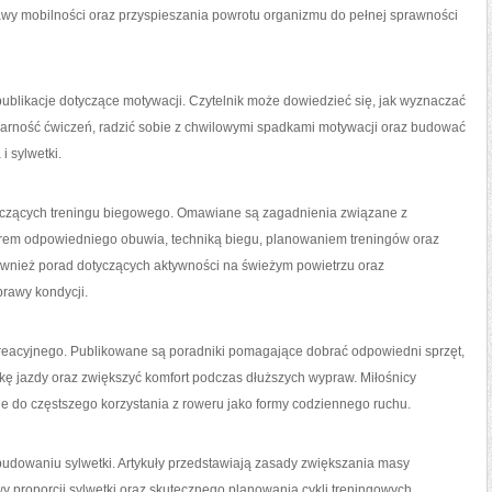
rawy mobilności oraz przyspieszania powrotu organizmu do pełnej sprawności
ublikacje dotyczące motywacji. Czytelnik może dowiedzieć się, jak wyznaczać
ularność ćwiczeń, radzić sobie z chwilowymi spadkami motywacji oraz budować
 sylwetki.
tyczących treningu biegowego. Omawiane są zagadnienia związane z
rem odpowiedniego obuwia, techniką biegu, planowaniem treningów oraz
ównież porad dotyczących aktywności na świeżym powietrzu oraz
rawy kondycji.
kreacyjnego. Publikowane są poradniki pomagające dobrać odpowiedni sprzęt,
kę jazdy oraz zwiększyć komfort podczas dłuższych wypraw. Miłośnicy
 do częstszego korzystania z roweru jako formy codziennego ruchu.
udowaniu sylwetki. Artykuły przedstawiają zasady zwiększania masy
wy proporcji sylwetki oraz skutecznego planowania cykli treningowych.