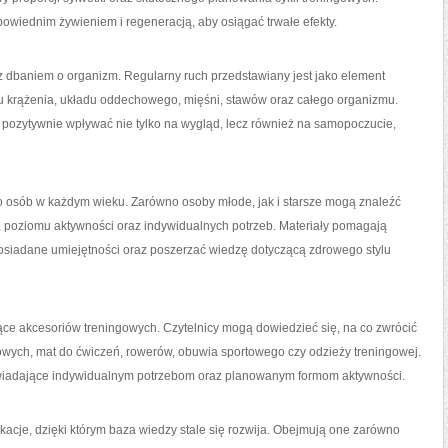
powiednim żywieniem i regeneracją, aby osiągać trwałe efekty.
 dbaniem o organizm. Regularny ruch przedstawiany jest jako element
u krążenia, układu oddechowego, mięśni, stawów oraz całego organizmu.
 pozytywnie wpływać nie tylko na wygląd, lecz również na samopoczucie,
o osób w każdym wieku. Zarówno osoby młode, jak i starsze mogą znaleźć
poziomu aktywności oraz indywidualnych potrzeb. Materiały pomagają
posiadane umiejętności oraz poszerzać wiedzę dotyczącą zdrowego stylu
ące akcesoriów treningowych. Czytelnicy mogą dowiedzieć się, na co zwrócić
rowych, mat do ćwiczeń, rowerów, obuwia sportowego czy odzieży treningowej.
owiadające indywidualnym potrzebom oraz planowanym formom aktywności.
kacje, dzięki którym baza wiedzy stale się rozwija. Obejmują one zarówno