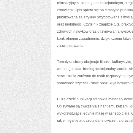
rekreacyjnymi, treningiem funkcjonalnym, bieg
zdrowiem. Opis opiera się na tematyce publik
publikowane są artykuły przygotowane z myślą
oraz mobilność. Czytelnik znajdzie tutaj pra
zdrowych nawyków oraz utrzymywania wysokiej 
konkretnemu zagadnieniu, dzięki czemu łatwo
zaawansowania.
Tematyka strony obejmuje fitness, kulturystykę
własnego ciała, trening funkcjonalny, cardio, st
serwis trafia zarówno do osób rozpoczynających 
sprawność fizyczną i stale poszukują nowych in
Dużą część publikacji stanowią materiały doty
Opisywane są ćwiczenia z hantlami, kettlami,
wykorzystujące jedynie masę własnego ciała. 
jakie mięśnie angażują dane ćwiczenia oraz ja