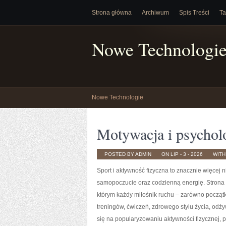
Strona główna
Archiwum
Spis Treści
Ta
Nowe Technologi
Nowe Technologie
Motywacja i psycholo
POSTED BY ADMIN
ON LIP - 3 - 2026
WIT
Sport i aktywność fizyczna to znacznie więcej n
samopoczucie oraz codzienną energię. Strona
którym każdy miłośnik ruchu – zarówno począt
treningów, ćwiczeń, zdrowego stylu życia, odż
się na popularyzowaniu aktywności fizycznej, 