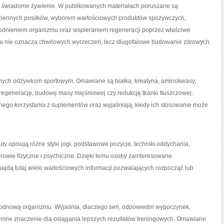
ż świadome żywienie. W publikowanych materiałach poruszane są
iennych posiłków, wyborem wartościowych produktów spożywczych,
dnieniem organizmu oraz wspieraniem regeneracji poprzez właściwe
eta nie oznacza chwilowych wyrzeczeń, lecz długofalowe budowanie zdrowych
conych odżywkom sportowym. Omawiane są białka, kreatyna, aminokwasy,
 regenerację, budowę masy mięśniowej czy redukcję tkanki tłuszczowej.
nego korzystania z suplementów oraz wyjaśniają, kiedy ich stosowanie może
ły opisują różne style jogi, podstawowe pozycje, techniki oddychania,
drowie fizyczne i psychiczne. Dzięki temu osoby zainteresowane
ajdą tutaj wiele wartościowych informacji pozwalających rozpocząć lub
 odnową organizmu. Wyjaśnia, dlaczego sen, odpowiedni wypoczynek,
omne znaczenie dla osiągania lepszych rezultatów treningowych. Omawiane