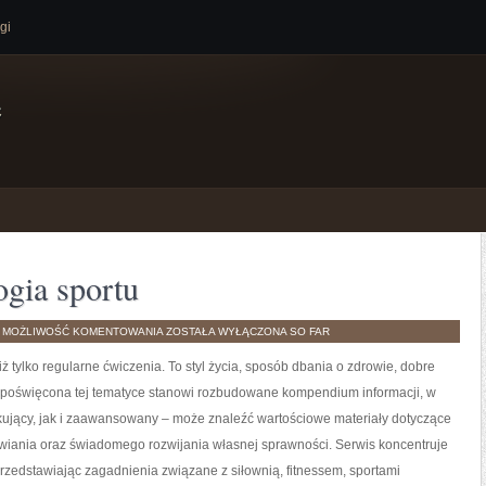
gi
e
gia sportu
MOTYWACJA
H
MOŻLIWOŚĆ KOMENTOWANIA
ZOSTAŁA WYŁĄCZONA
SO FAR
I
PSYCHOLOGIA
iż tylko regularne ćwiczenia. To styl życia, sposób dbania o zdrowie, dobre
SPORTU
 poświęcona tej tematyce stanowi rozbudowane kompendium informacji, w
kujący, jak i zaawansowany – może znaleźć wartościowe materiały dotyczące
ywiania oraz świadomego rozwijania własnej sprawności. Serwis koncentruje
przedstawiając zagadnienia związane z siłownią, fitnessem, sportami