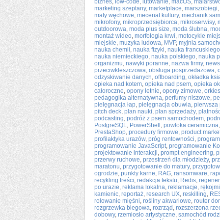
biznes
,
low-code
,
lutowanie
,
macOS
,
malarstwo
marketing szeptany
,
marketplace
,
marszobiegi
maty węchowe
,
mecenat kultury
,
mechanik sa
mikrofony
,
mikroprzedsiębiorca
,
mikroserwisy
,
outdoorowa
,
moda plus size
,
moda ślubna
,
mod
montaż wideo
,
morfologia krwi
,
motocykle miej
miejskie
,
muzyka ludowa
,
MVP
,
myjnia samoc
nauka chemii
,
nauka fizyki
,
nauka francuskiego
nauka niemieckiego
,
nauka polskiego
,
nauka 
organizmu
,
nawyki poranne
,
nazwa firmy
,
newsl
przeciwkleszczowa
,
obsługa posprzedażowa
,
odzyskiwanie danych
,
offboarding
,
okładka ksi
opieka nad kotem
,
opieka nad psem
,
opieka o
całoroczne
,
opony letnie
,
opony zimowe
,
orkies
pedagogika alternatywna
,
perfumy niszowe
,
pe
pielęgnacja łap
,
pielęgnacja obuwia
,
pierwsza 
pitch deck
,
plan nauki
,
plan sprzedaży
,
płatnoś
podcasting
,
podróż z psem samochodem
,
podr
PostgreSQL
,
PowerShell
,
powłoka ceramiczna
PrestaShop
,
procedury firmowe
,
product market 
profilaktyka urazów
,
próg rentowności
,
program
programowanie JavaScript
,
programowanie Kot
projektowanie interakcji
,
prompt engineering
,
p
przerwy ruchowe
,
przestrzeń dla młodzieży
,
pr
maratonu
,
przygotowanie do matury
,
przygotow
ogrodzie
,
punkty karne
,
RAG
,
ransomware
,
rap
recykling treści
,
redakcja tekstu
,
Redis
,
regener
po urazie
,
reklama lokalna
,
reklamacje
,
rękojm
kamienic
,
reportaż
,
research UX
,
reskilling
,
RES
rolowanie mięśni
,
rośliny akwariowe
,
router d
rozgrzewka biegowa
,
rozrząd
,
rozszerzona rze
dobowy
,
rzemiosło artystyczne
,
samochód rodz