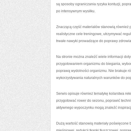
są sposoby ograniczania ryzyka kontuzji, pop
po intensywnym wysiłku.
Znaczącą część materiałów stanowią również p
realistyczne cele treningowe, utrzymywać reg
trwałe nawyki prowadzące do poprawy zdrowia i
Na stronie można znaleźć wiele informacji do
przygotowaniem organizmu do biegania, wybo
poprawą wydolności organizmu. Nie brakuje r
wykorzystywania naturalnych warunków do pop
Serwis opisuje również tematykę kolarstwa re
przygotować rower do sezonu, poprawić techni
aktywnego wypoczynku mogą znaleźć inspiracje
Dużą wartość stanowią materiały poświęcone b
mięśniowej, redukcji tkanki tłuszczowej, popra