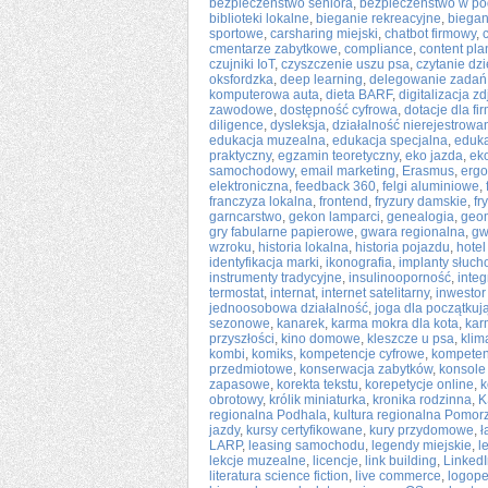
bezpieczeństwo seniora
,
bezpieczeństwo w po
biblioteki lokalne
,
bieganie rekreacyjne
,
biegan
sportowe
,
carsharing miejski
,
chatbot firmowy
,
cmentarze zabytkowe
,
compliance
,
content pla
czujniki IoT
,
czyszczenie uszu psa
,
czytanie dz
oksfordzka
,
deep learning
,
delegowanie zadań
komputerowa auta
,
dieta BARF
,
digitalizacja zd
zawodowe
,
dostępność cyfrowa
,
dotacje dla fi
diligence
,
dysleksja
,
działalność nierejestrowa
edukacja muzealna
,
edukacja specjalna
,
eduk
praktyczny
,
egzamin teoretyczny
,
eko jazda
,
ek
samochodowy
,
email marketing
,
Erasmus
,
ergo
elektroniczna
,
feedback 360
,
felgi aluminiowe
,
franczyza lokalna
,
frontend
,
fryzury damskie
,
fr
garncarstwo
,
gekon lamparci
,
genealogia
,
geom
gry fabularne papierowe
,
gwara regionalna
,
gw
wzroku
,
historia lokalna
,
historia pojazdu
,
hotel
identyfikacja marki
,
ikonografia
,
implanty słuc
instrumenty tradycyjne
,
insulinooporność
,
inte
termostat
,
internat
,
internet satelitarny
,
inwestor
jednoosobowa działalność
,
joga dla początkuj
sezonowe
,
kanarek
,
karma mokra dla kota
,
kar
przyszłości
,
kino domowe
,
kleszcze u psa
,
klim
kombi
,
komiks
,
kompetencje cyfrowe
,
kompeten
przedmiotowe
,
konserwacja zabytków
,
konsole 
zapasowe
,
korekta tekstu
,
korepetycje online
,
k
obrotowy
,
królik miniaturka
,
kronika rodzinna
,
K
regionalna Podhala
,
kultura regionalna Pomor
jazdy
,
kursy certyfikowane
,
kury przydomowe
,
ł
LARP
,
leasing samochodu
,
legendy miejskie
,
l
lekcje muzealne
,
licencje
,
link building
,
LinkedI
literatura science fiction
,
live commerce
,
logope