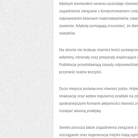
Istotnym elementem serwisu pozostaje równie
zagadnienia związane z komponowaniem codz
odpowiednim bilansem makroskładników, nawo
żywienie. Artykuły pomagają zrozumieć, że di
nawyków.
Na stronie nie brakuje również treści poświę
witaminy, minerały oraz preparaty wspierające
Publikacje przedstawiają zasady odpowiedzial
przynieść realne korzyści.
Dużo miejsca poświęcono również jodze. Artyku
relaksację oraz wpływ regularnej praktyki na z
spokojniejszymi formami aktywności również zn
rozwijać własną praktykę.
Serwis porusza także zagadnienia związane z
rozciąganie oraz regeneracja mięśni mają ogr