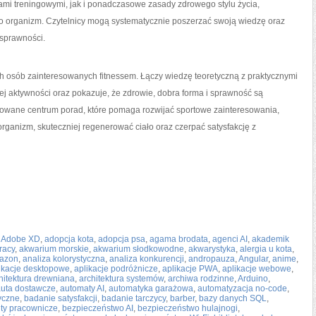
i treningowymi, jak i ponadczasowe zasady zdrowego stylu życia,
o organizm. Czytelnicy mogą systematycznie poszerzać swoją wiedzę oraz
sprawności.
ch osób zainteresowanych fitnessem. Łączy wiedzę teoretyczną z praktycznymi
j aktywności oraz pokazuje, że zdrowie, dobra forma i sprawność są
dowane centrum porad, które pomaga rozwijać sportowe zainteresowania,
organizm, skuteczniej regenerować ciało oraz czerpać satysfakcję z
,
Adobe XD
,
adopcja kota
,
adopcja psa
,
agama brodata
,
agenci AI
,
akademik
racy
,
akwarium morskie
,
akwarium słodkowodne
,
akwarystyka
,
alergia u kota
,
azon
,
analiza kolorystyczna
,
analiza konkurencji
,
andropauza
,
Angular
,
anime
,
ikacje desktopowe
,
aplikacje podróżnicze
,
aplikacje PWA
,
aplikacje webowe
,
hitektura drewniana
,
architektura systemów
,
archiwa rodzinne
,
Arduino
,
auta dostawcze
,
automaty AI
,
automatyka garażowa
,
automatyzacja no-code
,
tyczne
,
badanie satysfakcji
,
badanie tarczycy
,
barber
,
bazy danych SQL
,
ity pracownicze
,
bezpieczeństwo AI
,
bezpieczeństwo hulajnogi
,