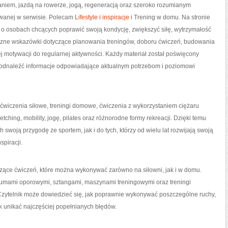
aniem, jazdą na rowerze, jogą, regeneracją oraz szeroko rozumianym
owanej w serwisie. Polecam
Lifestyle i inspiracje
i Trening w domu. Na stronie
 o osobach chcących poprawić swoją kondycję, zwiększyć siłę, wytrzymałość
ktyczne wskazówki dotyczące planowania treningów, doboru ćwiczeń, budowania
motywacji do regularnej aktywności. Każdy materiał został poświęcony
 odnaleźć informacje odpowiadające aktualnym potrzebom i poziomowi
, ćwiczenia siłowe, treningi domowe, ćwiczenia z wykorzystaniem ciężaru
retching, mobility, jogę, pilates oraz różnorodne formy rekreacji. Dzięki temu
swoją przygodę ze sportem, jak i do tych, którzy od wielu lat rozwijają swoją
spiracji.
czące ćwiczeń, które można wykonywać zarówno na siłowni, jak i w domu.
 gumami oporowymi, sztangami, maszynami treningowymi oraz treningi
Czytelnik może dowiedzieć się, jak poprawnie wykonywać poszczególne ruchy,
k unikać najczęściej popełnianych błędów.