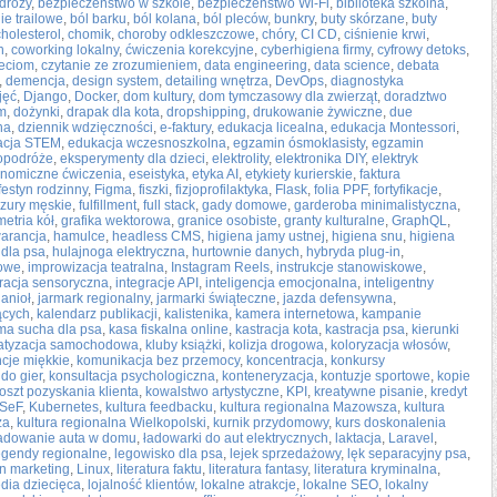
dróży
,
bezpieczeństwo w szkole
,
bezpieczeństwo Wi-Fi
,
biblioteka szkolna
,
ie trailowe
,
ból barku
,
ból kolana
,
ból pleców
,
bunkry
,
buty skórzane
,
buty
cholesterol
,
chomik
,
choroby odkleszczowe
,
chóry
,
CI CD
,
ciśnienie krwi
,
n
,
coworking lokalny
,
ćwiczenia korekcyjne
,
cyberhigiena firmy
,
cyfrowy detoks
,
ieciom
,
czytanie ze zrozumieniem
,
data engineering
,
data science
,
debata
,
demencja
,
design system
,
detailing wnętrza
,
DevOps
,
diagnostyka
jęć
,
Django
,
Docker
,
dom kultury
,
dom tymczasowy dla zwierząt
,
doradztwo
rm
,
dożynki
,
drapak dla kota
,
dropshipping
,
drukowanie żywiczne
,
due
na
,
dziennik wdzięczności
,
e-faktury
,
edukacja licealna
,
edukacja Montessori
,
acja STEM
,
edukacja wczesnoszkolna
,
egzamin ósmoklasisty
,
egzamin
opodróże
,
eksperymenty dla dzieci
,
elektrolity
,
elektronika DIY
,
elektryk
nomiczne ćwiczenia
,
eseistyka
,
etyka AI
,
etykiety kurierskie
,
faktura
festyn rodzinny
,
Figma
,
fiszki
,
fizjoprofilaktyka
,
Flask
,
folia PPF
,
fortyfikacje
,
yzury męskie
,
fulfillment
,
full stack
,
gady domowe
,
garderoba minimalistyczna
,
etria kół
,
grafika wektorowa
,
granice osobiste
,
granty kulturalne
,
GraphQL
,
arancja
,
hamulce
,
headless CMS
,
higiena jamy ustnej
,
higiena snu
,
higiena
 dla psa
,
hulajnoga elektryczna
,
hurtownie danych
,
hybryda plug-in
,
howe
,
improwizacja teatralna
,
Instagram Reels
,
instrukcje stanowiskowe
,
gracja sensoryczna
,
integracje API
,
inteligencja emocjonalna
,
inteligentny
 anioł
,
jarmark regionalny
,
jarmarki świąteczne
,
jazda defensywna
,
ących
,
kalendarz publikacji
,
kalistenika
,
kamera internetowa
,
kampanie
ma sucha dla psa
,
kasa fiskalna online
,
kastracja kota
,
kastracja psa
,
kierunki
atyzacja samochodowa
,
kluby książki
,
kolizja drogowa
,
koloryzacja włosów
,
cje miękkie
,
komunikacja bez przemocy
,
koncentracja
,
konkursy
do gier
,
konsultacja psychologiczna
,
konteneryzacja
,
kontuzje sportowe
,
kopie
oszt pozyskania klienta
,
kowalstwo artystyczne
,
KPI
,
kreatywne pisanie
,
kredyt
SeF
,
Kubernetes
,
kultura feedbacku
,
kultura regionalna Mazowsza
,
kultura
za
,
kultura regionalna Wielkopolski
,
kurnik przydomowy
,
kurs doskonalenia
adowanie auta w domu
,
ładowarki do aut elektrycznych
,
laktacja
,
Laravel
,
egendy regionalne
,
legowisko dla psa
,
lejek sprzedażowy
,
lęk separacyjny psa
,
n marketing
,
Linux
,
literatura faktu
,
literatura fantasy
,
literatura kryminalna
,
dia dziecięca
,
lojalność klientów
,
lokalne atrakcje
,
lokalne SEO
,
lokalny