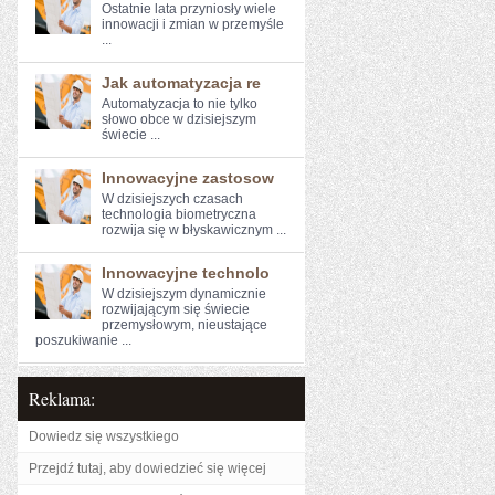
Ostatnie ‍lata przyniosły ⁣wiele⁣
innowacji i zmian w przemyśle
...
Jak automatyzacja re
Automatyzacja ​to ‌nie tylko
słowo obce w⁢ dzisiejszym
świecie ...
Innowacyjne zastosow
W dzisiejszych czasach
technologia‍ biometryczna
rozwija się w błyskawicznym⁤ ...
Innowacyjne technolo
W dzisiejszym dynamicznie
rozwijającym się ⁢świecie
przemysłowym,‌ nieustające
poszukiwanie ...
Reklama:
Dowiedz się wszystkiego
Przejdź tutaj, aby dowiedzieć się więcej