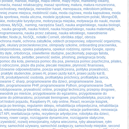
 polskie
,
mandat
,
manga
,
mapa offline
,
mapy myśli
,
marketing lokalny
,
,
marża
,
masaż relaksacyjny
,
masaż sportowy
,
matura
,
matura rozszerzona
,
mochodowy
,
medytacja
,
menedżer haseł
,
menopauza
,
mikrobiom jelitowy
,
mniej znane miejsca
,
mobilność ciała
,
moda ciążowa
,
moda kapsułowa
,
moda
a sportowa
,
moda uliczna
,
modele językowe
,
modernizm polski
,
MongoDB
,
skie
,
motocykle turystyczne
,
motoryzacja miejska
,
motywacja do nauki
,
murale
hodowa
,
MySQL
,
naming
,
narzędzia SaaS
,
nauka angielskiego
,
nauka biologii
,
,
nauka geografii
,
nauka historii
,
nauka hiszpańskiego
,
nauka matematyki
,
programowania
,
nauka przez zabawę
,
nauka włoskiego
,
nawodnienie
etter
,
Node.js
,
NoSQL
,
notatki Cornell
,
obróbka zdjęć
,
obroża
ochrona marki
,
ochrona zabytków
,
oddech przeponowy
,
odporność organizmu
,
ążki
,
okulary przeciwsłoneczne
,
olimpiady szkolne
,
onboarding pracownika
,
kołoporodowa
,
opieka paliatywna
,
opiekun rodzinny
,
opinie Google
,
opony
try dęte
,
ortodoncja
,
oświetlenie studyjne
,
paczkomaty
,
papuga falista
,
rsona klienta
,
petsitter
,
pewność siebie
,
phishing
,
pielęgnacja brody
,
pomoc dla kota
,
pierwsza pomoc dla psa
,
pierwsza pomoc psychiczna
,
pilates
,
ci odroczone
,
plaże dla psów
,
plecaki miejskie
,
płynność finansowa
,
óżowanie odpowiedzialne
,
poezja współczesna
,
polityka prywatności
,
,
praktyki studenckie
,
prawo AI
,
prawo jazdy kat A
,
prawo jazdy kat B
,
fit
,
produktywność osobista
,
profilaktyka próchnicy
,
profilaktyka serca
,
owanie C sharp
,
programowanie dla dzieci
,
programowanie Java
,
lin
,
programowanie PHP
,
programowanie Python
,
programowanie Swift
,
rototypowanie
,
prywatność online
,
przegląd techniczny
,
przepisy drogowe
,
zewodnik po mieście
,
przygotowanie do egzaminu
,
przygotowanie do
anie do półmaratonu
,
przysmaki treningowe
,
psychodietetyka
,
pszczoły w
ort historii pojazdu
,
Raspberry Pi
,
raty online
,
React
,
recenzje książek
,
acja po treningu
,
regulamin sklepu
,
rehabilitacja ortopedyczna
,
rehabilitacja
ia
,
rekomendacje klientów
,
rekrutacja zdalna
,
relacje partnerskie
,
renowacja
T API
,
rewitalizacja rynku
,
rezydencje artystyczne
,
robotyka dla dzieci
,
omowy
,
rower cargo
,
rozciąganie dynamiczne
,
rozciąganie statyczne
,
czywistość
,
rozwój emocjonalny
,
rutyna wieczorna
,
ryby akwariowe
,
rytm
inny
,
samochód używany
,
samochód zastępczy
,
samochody miejskie
,
second