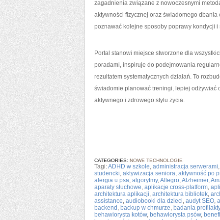
zagadnienia związane z nowoczesnymi metodam
aktywności fizycznej oraz świadomego dbania 
poznawać kolejne sposoby poprawy kondycji i 
Portal stanowi miejsce stworzone dla wszystki
poradami, inspiruje do podejmowania regularne
rezultatem systematycznych działań. To rozbu
świadomie planować treningi, lepiej odżywiać 
aktywnego i zdrowego stylu życia.
CATEGORIES:
NOWE TECHNOLOGIE
Tagi:
ADHD w szkole
,
administracja serwerami
studencki
,
aktywizacja seniora
,
aktywność po p
alergia u psa
,
algorytmy
,
Allegro
,
Alzheimer
,
Am
aparaty słuchowe
,
aplikacje cross-platform
,
apl
architektura aplikacji
,
architektura bibliotek
,
arc
assistance
,
audiobooki dla dzieci
,
audyt SEO
,
backend
,
backup w chmurze
,
badania profilak
behawiorysta kotów
,
behawiorysta psów
,
benef