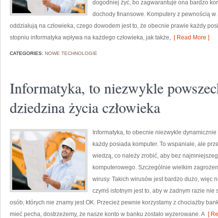
dogodniej żyć, bo zagwarantuje ona bardzo ko
dochody finansowe. Komputery z pewnością w 
oddziałują na człowieka, czego dowodem jest to, że obecnie prawie każdy po
stopniu informatyka wpływa na każdego człowieka, jak także,
[ Read More ]
CATEGORIES:
NOWE TECHNOLOGIE
Informatyka, to niezwykle powszec
dziedzina życia człowieka
Informatyka, to obecnie niezwykle dynamicznie 
każdy posiada komputer. To wspaniale, ale prz
wiedzą, co należy zrobić, aby bez najmniejsze
komputerowego. Szczególnie wielkim zagrożen
wirusy. Takich wirusów jest bardzo dużo, więc
czymś istotnym jest to, aby w żadnym razie nie
osób, których nie znamy jest OK. Przecież pewnie korzystamy z chociażby bank
mieć pecha, dostrzeżemy, że nasze konto w banku zostało wyzerowane. A
[ Re