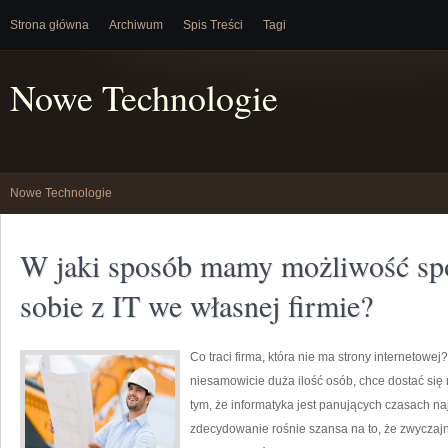
Strona główna
Archiwum
Spis Treści
Tagi
Nowe Technologie
Nowe Technologie
W jaki sposób mamy możliwość spor
sobie z IT we własnej firmie?
Co traci firma, która nie ma strony internetow
niesamowicie duża ilość osób, chce dostać się
tym, że informatyka jest panujących czasach naj
zdecydowanie rośnie szansa na to, że zwyczajni