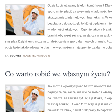
Gdzie kupić używany telefon komórkowy? Dla ws
sporo mniej płacić za wysyłanie wiadomości te
skorzystanie z internetowych bramek sms. W k
bezpłatna usługa, dzięki to której będziemy mi
wiadomości tekstowych. Ogólnie takowa bramka 
bramki. Aby rozejrzeć się, wystarczy w wyszu
sms play. Dzięki temu możemy znaleźć całkiem sporo darmowych bramek. Poz
opcje takie jak doładowanie play… A więc możemy najzupełniej za darmo doła
CATEGORIES:
NOWE TECHNOLOGIE
Co warto robić we własnym życiu?
Jak można wykorzystywać bardzo nowoczesne te
najzwyczajniej raczej nie wie co zrobić z włas
na uwadze, że zawsze sytuacja jest taka, iż ka
własnej edukacji. A więc to znaczy, iż jeśli nie
niewielki zarobek, nawet brak pracy, to napraw