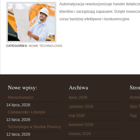
Automatyzacja rewolucjonizuje handel detaliczn
klientów i zarządzają zapasami. Dzięki nowocz
coraz bardziej efektywne i konkurencyjne.
CATEGORIES:
NOWE TECHNOLOGIE
Nowe wpisy:
Archiwa
Stro
Nieruchomości
lipiec 2026
Arch
14 lipca, 2026
czerwiec 2026
Spis T
Ciekawostki i Lifestyle
maj 2026
Tagi
12 lipca, 2026
kwiecień 2026
Technologia w Służbie Pomocy
marzec 2026
12 lipca, 2026